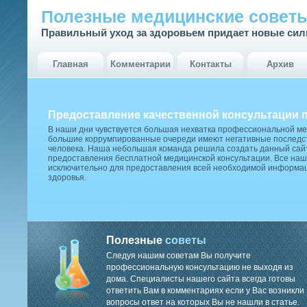
Полезные медицинские совет
Правильный уход за здоровьем придает новые си
Главная
Комментарии
Контакты
Архив
Предоставление качественной консультации 
В наши дни чувствуется большая нехватка профессиональной м
большие коррумпированные очереди имеют негативные последст
человека. Наша небольшая команда решила создать данный сай
предоставления бесплатной медицинской консультации. Все наш
исключительно для предоставления всей необходимой информа
здоровья.
Полезные
советы
Следуя нашим советам Вы получите
профессиональную консультацию не выходя из
дома. Специалисты нашего сайта всегда готовы
ответить Вам в комментариях если у Вас возникли
вопросы ответ на которых Вы не нашли в статье.