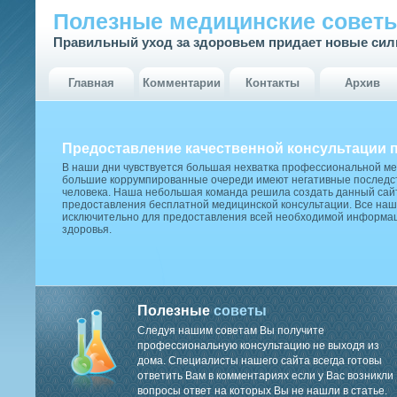
Полезные медицинские совет
Правильный уход за здоровьем придает новые си
Главная
Комментарии
Контакты
Архив
Предоставление качественной консультации 
В наши дни чувствуется большая нехватка профессиональной м
большие коррумпированные очереди имеют негативные последст
человека. Наша небольшая команда решила создать данный сай
предоставления бесплатной медицинской консультации. Все наш
исключительно для предоставления всей необходимой информа
здоровья.
Полезные
советы
Следуя нашим советам Вы получите
профессиональную консультацию не выходя из
дома. Специалисты нашего сайта всегда готовы
ответить Вам в комментариях если у Вас возникли
вопросы ответ на которых Вы не нашли в статье.