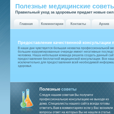
Полезные медицинские совет
Правильный уход за здоровьем придает новые си
Главная
Комментарии
Контакты
Архив
Предоставление качественной консультации 
В наши дни чувствуется большая нехватка профессиональной м
большие коррумпированные очереди имеют негативные последст
человека. Наша небольшая команда решила создать данный сай
предоставления бесплатной медицинской консультации. Все наш
исключительно для предоставления всей необходимой информа
здоровья.
Полезные
советы
Следуя нашим советам Вы получите
профессиональную консультацию не выходя из
дома. Специалисты нашего сайта всегда готовы
ответить Вам в комментариях если у Вас возникли
вопросы ответ на которых Вы не нашли в статье.