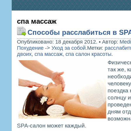
спа массаж
Способы расслабиться в SP
Опубликовано: 18 декабря 2012.
•
Автор:
Medi
Похудение
->
Уход за собой
.
Метки:
расслабит
двоих
,
спа массаж
,
спа салон красоты
.
Физичес
так же, 
необход
человеку
поездка 
солнцу и
проведе
дням отд
возможна
SPA-салон может каждый.