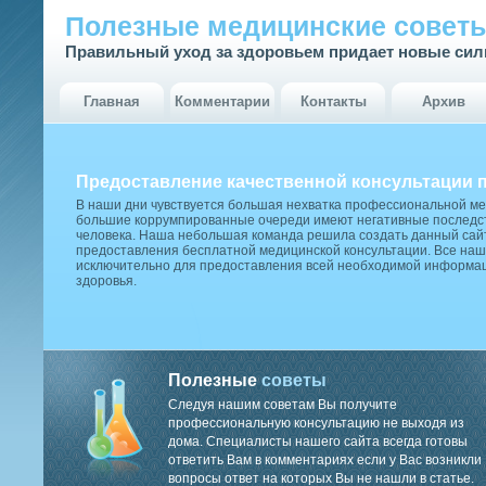
Полезные медицинские совет
Правильный уход за здоровьем придает новые си
Главная
Комментарии
Контакты
Архив
Предоставление качественной консультации 
В наши дни чувствуется большая нехватка профессиональной м
большие коррумпированные очереди имеют негативные последст
человека. Наша небольшая команда решила создать данный сай
предоставления бесплатной медицинской консультации. Все наш
исключительно для предоставления всей необходимой информа
здоровья.
Полезные
советы
Следуя нашим советам Вы получите
профессиональную консультацию не выходя из
дома. Специалисты нашего сайта всегда готовы
ответить Вам в комментариях если у Вас возникли
вопросы ответ на которых Вы не нашли в статье.