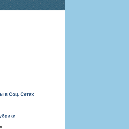
ы в Соц. Сетях
убрики
ия