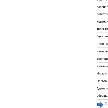
Казино 
регистр
Критери
Тележки
Где сде
Лимон к
Качеств
Урологи
Хмель –
Иллюзия
Польза 
Дермато
обраща
С