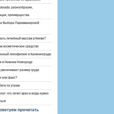
Vavada: разнообразие,
ация, преимущества
и Выбора Парикмахерской
лать лечебный массаж в Киеве?
ак косметическое средство
енный липофилинг в Калининграде
я в Нижнем Новгороде
 увеличивает размер груди.
 или факт?
бега по утрам
лог: что лечит врач и когда нужно
ться
оветуем прочитать