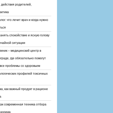
 действия родителей,
актика
лог: что лечит врач и когда нужно
ться
ранять спокойствие и ясную голову
ычайной ситуации
линик – медицинский центр в
граде, где обязательно помогут
все проблемы со здоровьем
ологических профилей токсичных
ка, как важный продукт в рационе
а
ак современная техника отбора
тазоида