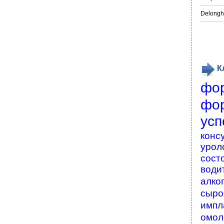
Delongh
К
фо
фо
усп
конс
урол
сост
води
алко
сыро
импл
омол