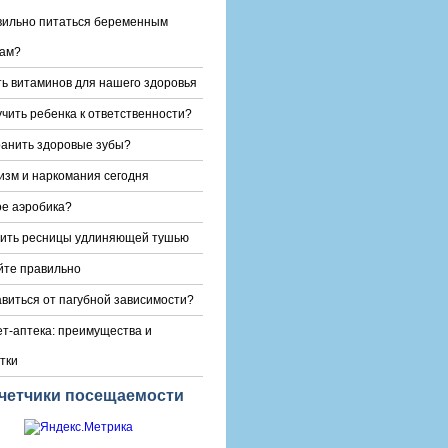
вильно питаться беременным
ам?
ь витаминов для нашего здоровья
учить ребенка к ответственности?
ранить здоровые зубы?
изм и наркомания сегодня
ое аэробика?
сить ресницы удлиняющей тушью
йте правильно
авиться от пагубной зависимости?
т-аптека: преимущества и
тки
четчики посещаемости