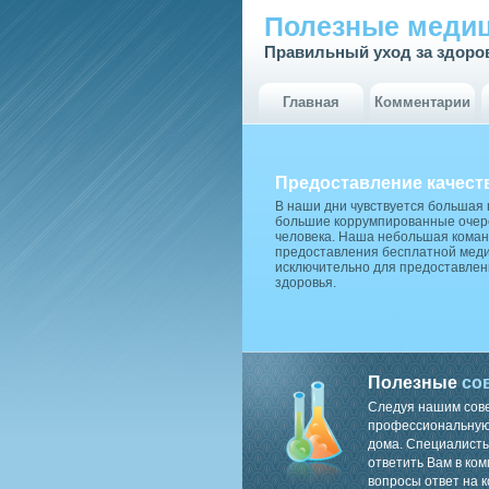
Полезные медиц
Правильный уход за здоро
Главная
Комментарии
Предоставление качест
В наши дни чувствуется большая
большие коррумпированные очере
человека. Наша небольшая коман
предоставления бесплатной меди
исключительно для предоставлен
здоровья.
Полезные
со
Следуя нашим сов
профессиональную 
дома. Специалисты
ответить Вам в ком
вопросы ответ на к