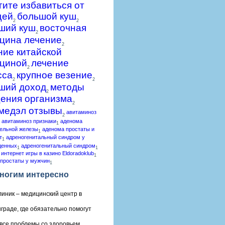
гите избавиться от
щей
большой куш
2
2
ший куш
восточная
2
цина лечение
2
ние китайской
циной
лечение
2
сса
крупное везение
2
2
ший доход
методы
2
ения организма
2
медэл отзывы
авитаминоз
2
авитаминоз признаки
аденома
1
ельной железы
аденома простаты и
1
т
адреногенитальный синдром у
1
денных
адреногенитальный синдром
1
1
 интернет игры в казино Eldoradoklub
1
простаты у мужчин
1
ногим интересно
линик – медицинский центр в
граде, где обязательно помогут
все проблемы со здоровьем