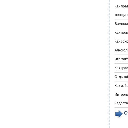
Как пра
женщин
Важност
Как при
Как сох
Алкогол
Что так
Как кра
Отдыха
Как изб
Интерне
недоста
С