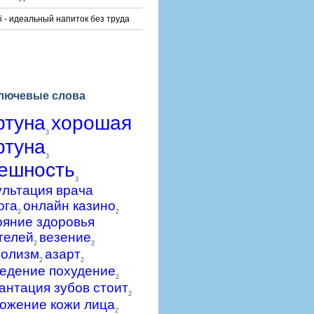
i - идеальный напиток без труда
лючевые слова
ртуна
хорошая
3
ртуна
3
ешность
3
ультация врача
ога
онлайн казино
2
2
ояние здоровья
телей
везение
2
2
голизм
азарт
2
2
едение похудение
2
антация зубов стоит
2
ожение кожи лица
2