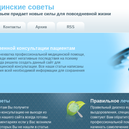
инские советы
вьем придает новые силы для повседневной жизни
Контакты
Архив
RSS
венной консультации пациентам
 нехватка профессиональной медицинской помощи,
ди имеют негативные последствия на психику
да решила создать данный сайт для
цинской консультации. Все наши статьи написаны
ия всей необходимой информации для сохранения
веты
Правильное
леч
етам Вы получите
Правильный диагноз е
консультацию не выходя из
выздоровления, специ
 нашего сайта всегда готовы
советуют Вам обратитс
ментариях если у Вас возникли
профессиональной пом
оторых Вы не нашли в статье.
начинать самолечение