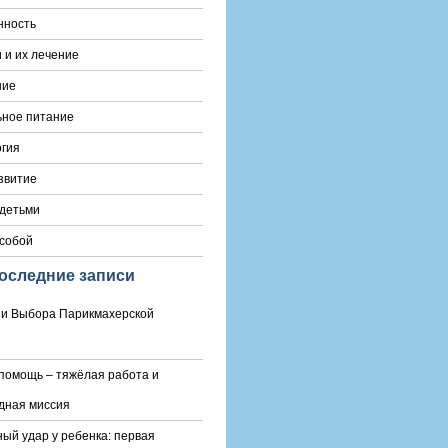
нность
 и их лечение
ние
ьное питание
гия
звитие
 детьми
 собой
оследние записи
и Выбора Парикмахерской
помощь – тяжёлая работа и
дная миссия
ый удар у ребенка: первая