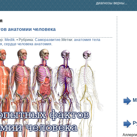
диагнозы верны...
я
ов анатомии человека
ор:
Medik
.
•
Рубрика:
Саморазвитие
.
Метки:
анатомия тела
ия
,
сердце человека анатомия
.
М
Р
Аллерг