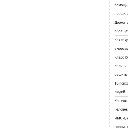
помощь,
профил
Дермато
обраща
Как сох
в чрезв
Класс К
Калинин
решить 
10 псих
людей
Клетчат
человек
ИМСИ, к
сперма