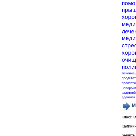
помо
пры
хоро
меди
лече
меди
стре
хоро
очищ
поли
лечение
1
предстат
простати
новорож
азартной
аденома 
М
Класс К
Калинин
решить 