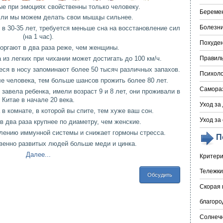
е при эмоциях свойственны только человеку.
Береме
ли мы можем делать свои мышцы сильнее.
Болезни
 в 30-35 лет, требуется меньше сна на восстановление сил
(на 1 час).
Похуде
оргают в два раза реже, чем женщины.
 из легких при чихании может достигать до 100 км/ч.
Правил
еся в носу запоминают более 50 тысяч различных запахов.
Психоло
ле человека, тем больше шансов прожить более 80 лет.
Самора
завела ребенка, имели возраст 9 и 8 лет, они проживали в
Китае в начале 20 века.
Уход за
в комнате, в которой вы спите, тем хуже ваш сон.
Уход за
в два раза крупнее по диаметру, чем женские.
плению иммунной системы и снижает гормоны стресса.
П
твенно развитых людей больше меди и цинка.
Далее...
Критери
Тележки
Обсудить
Скорая 
благоро
Солнечн