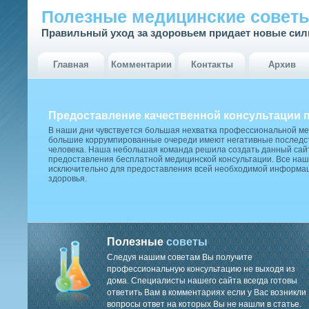
Полезные медицинские совет
Правильный уход за здоровьем придает новые си
Главная
Комментарии
Контакты
Архив
Предоставление качественной консультации 
В наши дни чувствуется большая нехватка профессиональной м
большие коррумпированные очереди имеют негативные последст
человека. Наша небольшая команда решила создать данный сай
предоставления бесплатной медицинской консультации. Все наш
исключительно для предоставления всей необходимой информа
здоровья.
Полезные
советы
Следуя нашим советам Вы получите
профессиональную консультацию не выходя из
дома. Специалисты нашего сайта всегда готовы
ответить Вам в комментариях если у Вас возникли
вопросы ответ на которых Вы не нашли в статье.