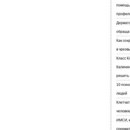
помощь,
профил
Дермато
обраща
Как сох
в чрезв
Класс К
Калинин
решить 
10 псих
людей
Клетчат
человек
ИМСИ, к
сперма