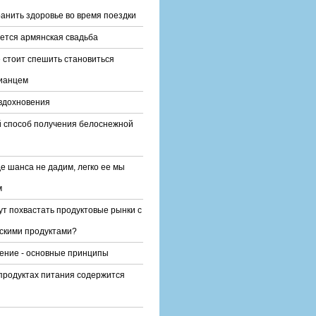
ранить здоровье во время поездки
ается армянская свадьба
е стоит спешить становиться
ианцем
вдохновения
 способ получения белоснежной
е шанса не дадим, легко ее мы
м
ут похвастать продуктовые рынки с
скими продуктами?
ние - основные принципы
 продуктах питания содержится