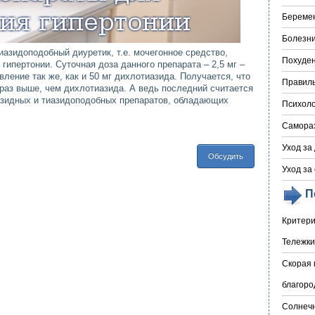
Береме
Болезни
азидоподобный диуретик, т.е. мочегонное средство,
Похуде
гипертонии. Суточная доза данного препарата – 2,5 мг –
ление так же, как и 50 мг дихлотиазида. Получается, что
Правил
раз выше, чем дихлотиазида. А ведь последний считается
азидных и тиазидоподобных препаратов, обладающих
Психоло
Самора
Уход за
Обсудить
Уход за
П
Критери
Тележки
Скорая 
благоро
Солнечн