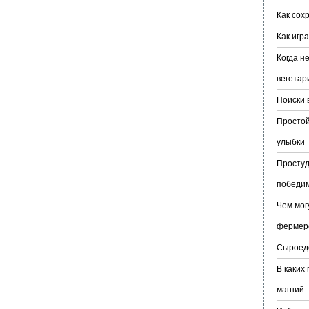
Как сох
Как игр
Когда н
вегетар
Поиски 
Простой
улыбки
Простуд
победи
Чем мог
фермер
Сыроеде
В каких
магний