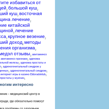
гите избавиться от
щей
большой куш
2
2
ший куш
восточная
2
цина лечение
2
ние китайской
циной
лечение
2
сса
крупное везение
2
2
ший доход
методы
2
ения организма
2
медэл отзывы
авитаминоз
2
авитаминоз признаки
аденома
1
ельной железы
аденома простаты и
1
т
адреногенитальный синдром у
1
денных
адреногенитальный синдром
1
1
 интернет игры в казино Eldoradoklub
1
простаты у мужчин
1
ногим интересно
линик – медицинский центр в
граде, где обязательно помогут
все проблемы со здоровьем