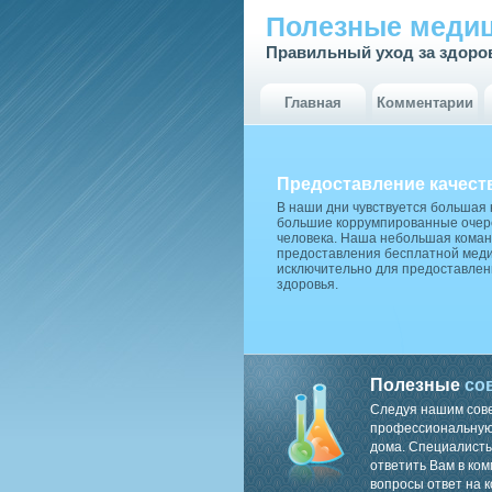
Полезные медиц
Правильный уход за здоро
Главная
Комментарии
Предоставление качест
В наши дни чувствуется большая
большие коррумпированные очере
человека. Наша небольшая коман
предоставления бесплатной меди
исключительно для предоставлен
здоровья.
Полезные
со
Следуя нашим сов
профессиональную 
дома. Специалисты
ответить Вам в ком
вопросы ответ на к