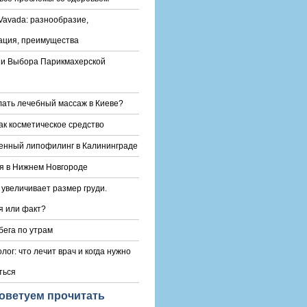
Vavada: разнообразие,
ация, преимущества
и Выбора Парикмахерской
лать лечебный массаж в Киеве?
ак косметическое средство
енный липофилинг в Калининграде
я в Нижнем Новгороде
 увеличивает размер груди.
 или факт?
бега по утрам
лог: что лечит врач и когда нужно
ться
оветуем прочитать