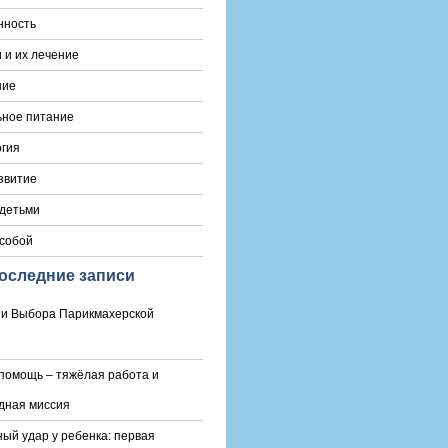
нность
 и их лечение
ние
ьное питание
гия
звитие
 детьми
 собой
оследние записи
и Выбора Парикмахерской
помощь – тяжёлая работа и
дная миссия
ый удар у ребенка: первая