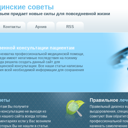
инские советы
вьем придает новые силы для повседневной жизни
Контакты
Архив
RSS
венной консультации пациентам
 нехватка профессиональной медицинской помощи,
ди имеют негативные последствия на психику
да решила создать данный сайт для
цинской консультации. Все наши статьи написаны
ия всей необходимой информации для сохранения
веты
Правильное
леч
етам Вы получите
Правильный диагноз е
консультацию не выходя из
выздоровления, специ
 нашего сайта всегда готовы
советуют Вам обратитс
ментариях если у Вас возникли
профессиональной пом
оторых Вы не нашли в статье.
начинать самолечение