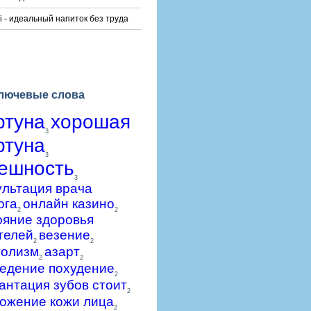
i - идеальный напиток без труда
лючевые слова
ртуна
хорошая
3
ртуна
3
ешность
3
ультация врача
ога
онлайн казино
2
2
ояние здоровья
телей
везение
2
2
голизм
азарт
2
2
едение похудение
2
антация зубов стоит
2
ожение кожи лица
2