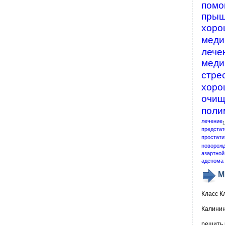
помо
пры
хоро
меди
лече
меди
стре
хоро
очищ
поли
лечение
1
предстат
простати
новорож
азартной
аденома 
М
Класс К
Калинин
решить 