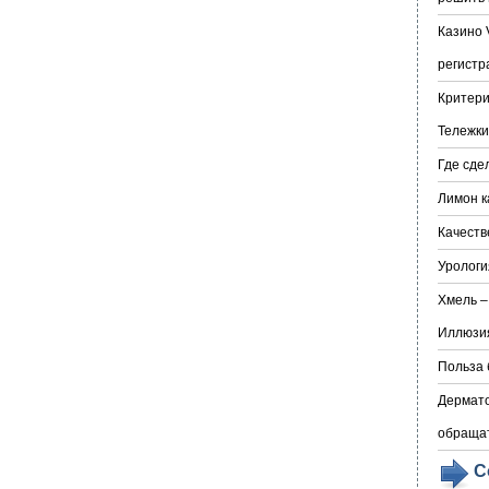
Казино 
регистр
Критери
Тележки
Где сде
Лимон к
Качеств
Урологи
Хмель –
Иллюзия
Польза 
Дермато
обраща
С