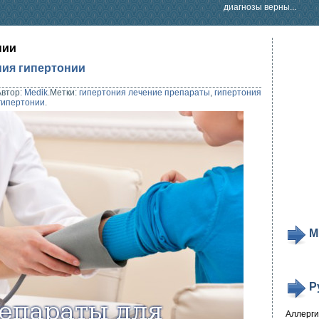
диагнозы верны...
нии
ния гипертонии
Автор:
Medik
.
Метки:
гипертония лечение препараты
,
гипертония
гипертонии
.
М
Р
Аллерг