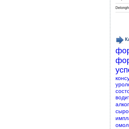
Delongh
К
фо
фо
усп
конс
урол
сост
води
алко
сыро
импл
омол