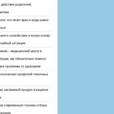
 действия родителей,
актика
лог: что лечит врач и когда нужно
ться
ранять спокойствие и ясную голову
ычайной ситуации
линик – медицинский центр в
граде, где обязательно помогут
все проблемы со здоровьем
ологических профилей токсичных
ка, как важный продукт в рационе
а
ак современная техника отбора
тазоида