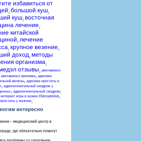
гите избавиться от
щей
большой куш
2
2
ший куш
восточная
2
цина лечение
2
ние китайской
циной
лечение
2
сса
крупное везение
2
2
ший доход
методы
2
ения организма
2
медэл отзывы
авитаминоз
2
авитаминоз признаки
аденома
1
ельной железы
аденома простаты и
1
т
адреногенитальный синдром у
1
денных
адреногенитальный синдром
1
1
 интернет игры в казино Eldoradoklub
1
простаты у мужчин
1
ногим интересно
линик – медицинский центр в
граде, где обязательно помогут
все проблемы со здоровьем