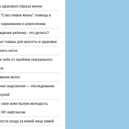
 здорового образа жизни
 "Счастливая жизнь": помощь в
 наркомании и алкоголизма
ждения ребенка - что делать?
е товары для красоты и здоровья
епить ногти
е себя от проблем сексуального
ра
вание волос
ная эндоскопия — обследование
сулой
 свое коже былую молодость
с RF лифтингом
ости ухода за кожей лица зимой