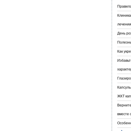
Правила
Клиника
лечении
День ро
Полезны
Как укр
Избавьт
характе
Глазиро
Капсуль
ЖКТ кап
Верните
вместе 
Особенн