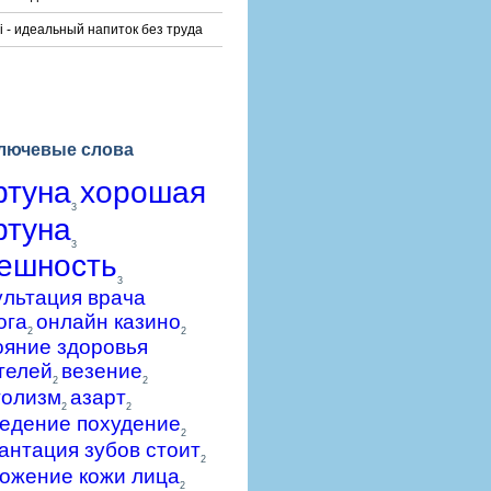
i - идеальный напиток без труда
лючевые слова
ртуна
хорошая
3
ртуна
3
ешность
3
ультация врача
ога
онлайн казино
2
2
ояние здоровья
телей
везение
2
2
голизм
азарт
2
2
едение похудение
2
антация зубов стоит
2
ожение кожи лица
2