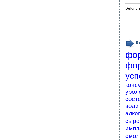
Delongh
К
фо
фо
усп
конс
урол
сост
води
алко
сыро
импл
омол