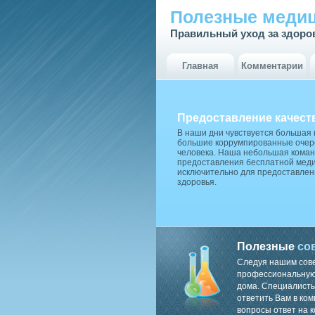
Полезные медиц
Правильный уход за здоро
Главная
Комментарии
Предоставление качест
В наши дни чувствуется большая
большие коррумпированные очере
человека. Наша небольшая коман
предоставления бесплатной меди
исключительно для предоставлен
здоровья.
Полезные
со
Следуя нашим сов
профессиональную 
дома. Специалисты
ответить Вам в ком
вопросы ответ на к