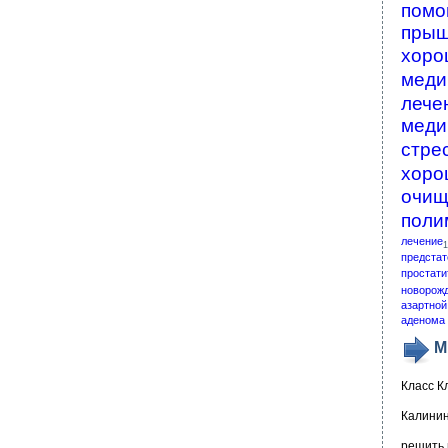
помо
пры
хоро
меди
лече
меди
стре
хоро
очищ
поли
лечение
1
предстат
простати
новорож
азартной
аденома 
М
Класс К
Калинин
решить 