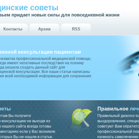
инские советы
вьем придает новые силы для повседневной жизни
Контакты
Архив
RSS
венной консультации пациентам
 нехватка профессиональной медицинской помощи,
ди имеют негативные последствия на психику
да решила создать данный сайт для
цинской консультации. Все наши статьи написаны
ия всей необходимой информации для сохранения
веты
Правильное
леч
етам Вы получите
Правильный диагноз е
консультацию не выходя из
выздоровления, специ
 нашего сайта всегда готовы
советуют Вам обратитс
ментариях если у Вас возникли
профессиональной пом
оторых Вы не нашли в статье.
начинать самолечение