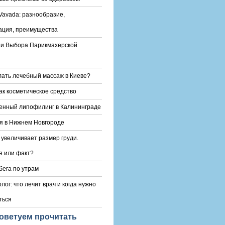
Vavada: разнообразие,
ация, преимущества
и Выбора Парикмахерской
лать лечебный массаж в Киеве?
ак косметическое средство
енный липофилинг в Калининграде
я в Нижнем Новгороде
 увеличивает размер груди.
 или факт?
бега по утрам
лог: что лечит врач и когда нужно
ться
оветуем прочитать