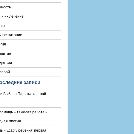
нность
 и их лечение
ние
ьное питание
гия
звитие
 детьми
 собой
оследние записи
и Выбора Парикмахерской
помощь – тяжёлая работа и
дная миссия
ый удар у ребенка: первая