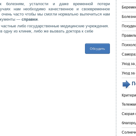
 к болезням, усталости и даже временной потери
Береме
лучаях нам необходимо качественное и своевременное
, очень часто чтобы мы смогли нормально вылечиться нам
Болезни
окументы —
справки
.
 частные либо государственные медицинские учреждения.
Похуде
в одну из клиник, либо же вызвать доктора к себе
Правил
Психоло
Обсудить
Самора
Уход за
Уход за
П
Критери
Тележки
Скорая 
благоро
Солнечн