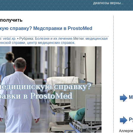
диагнозы верны...
 получить
кую справку? Медсправки в ProstoMed
р:
vetal.xp
.
•
Рубрика:
Болезни и их лечение
.
Метки:
медицинская
инской справки
,
центр медицинских справок
.
М
Р
Аллерг