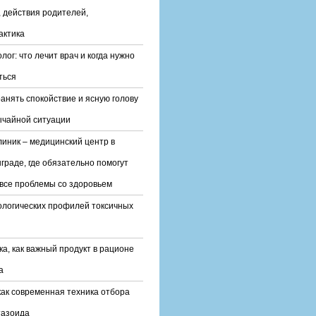
 действия родителей,
актика
лог: что лечит врач и когда нужно
ться
ранять спокойствие и ясную голову
ычайной ситуации
линик – медицинский центр в
граде, где обязательно помогут
все проблемы со здоровьем
ологических профилей токсичных
ка, как важный продукт в рационе
а
ак современная техника отбора
тазоида