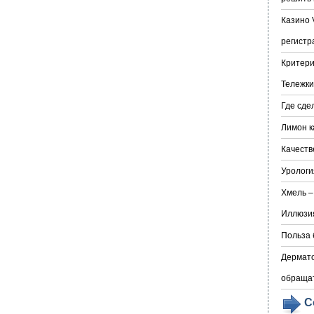
Казино 
регистр
Критери
Тележки
Где сде
Лимон к
Качеств
Урологи
Хмель –
Иллюзия
Польза 
Дермато
обраща
С