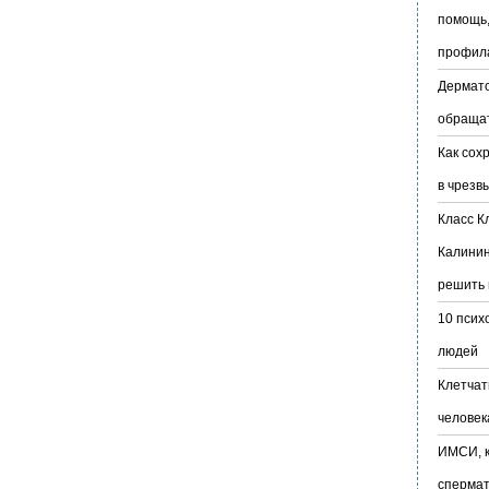
помощь,
профил
Дермато
обраща
Как сох
в чрезв
Класс К
Калинин
решить 
10 псих
людей
Клетчат
человек
ИМСИ, к
сперма