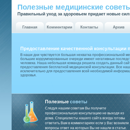
Полезные медицинские совет
Правильный уход за здоровьем придает новые си
Главная
Комментарии
Контакты
Архив
Предоставление качественной консультации 
В наши дни чувствуется большая нехватка профессиональной м
большие коррумпированные очереди имеют негативные последст
человека. Наша небольшая команда решила создать данный сай
предоставления бесплатной медицинской консультации. Все наш
исключительно для предоставления всей необходимой информа
здоровья.
Полезные
советы
Следуя нашим советам Вы получите
профессиональную консультацию не выходя из
дома. Специалисты нашего сайта всегда готовы
ответить Вам в комментариях если у Вас возникли
вопросы ответ на которых Вы не нашли в статье.