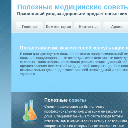
Полезные медицинские совет
Правильный уход за здоровьем придает новые си
Главная
Комментарии
Контакты
Архив
Предоставление качественной консультации 
В наши дни чувствуется большая нехватка профессиональной м
большие коррумпированные очереди имеют негативные последст
человека. Наша небольшая команда решила создать данный сай
предоставления бесплатной медицинской консультации. Все наш
исключительно для предоставления всей необходимой информа
здоровья.
Полезные
советы
Следуя нашим советам Вы получите
профессиональную консультацию не выходя из
дома. Специалисты нашего сайта всегда готовы
ответить Вам в комментариях если у Вас возникли
вопросы ответ на которых Вы не нашли в статье.