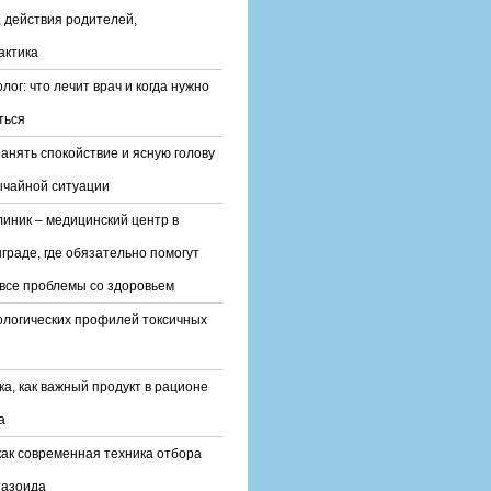
 действия родителей,
актика
лог: что лечит врач и когда нужно
ться
ранять спокойствие и ясную голову
ычайной ситуации
линик – медицинский центр в
граде, где обязательно помогут
все проблемы со здоровьем
ологических профилей токсичных
ка, как важный продукт в рационе
а
ак современная техника отбора
тазоида