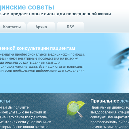
инские советы
вьем придает новые силы для повседневной жизни
Контакты
Архив
RSS
венной консультации пациентам
 нехватка профессиональной медицинской помощи,
ди имеют негативные последствия на психику
да решила создать данный сайт для
цинской консультации. Все наши статьи написаны
ия всей необходимой информации для сохранения
веты
Правильное
леч
етам Вы получите
Правильный диагноз е
консультацию не выходя из
выздоровления, специ
 нашего сайта всегда готовы
советуют Вам обратитс
ментариях если у Вас возникли
профессиональной пом
оторых Вы не нашли в статье.
начинать самолечение