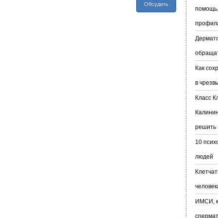
Обсудить
помощь,
профил
Дермато
обраща
Как сох
в чрезв
Класс К
Калинин
решить 
10 псих
людей
Клетчат
человек
ИМСИ, к
сперма