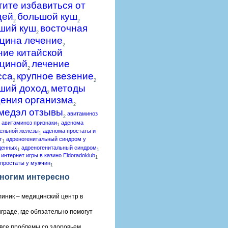
гите избавиться от
щей
большой куш
2
2
ший куш
восточная
2
цина лечение
2
ние китайской
циной
лечение
2
сса
крупное везение
2
2
ший доход
методы
2
ения организма
2
медэл отзывы
авитаминоз
2
авитаминоз признаки
аденома
1
ельной железы
аденома простаты и
1
т
адреногенитальный синдром у
1
денных
адреногенитальный синдром
1
1
 интернет игры в казино Eldoradoklub
1
простаты у мужчин
1
ногим интересно
линик – медицинский центр в
граде, где обязательно помогут
все проблемы со здоровьем