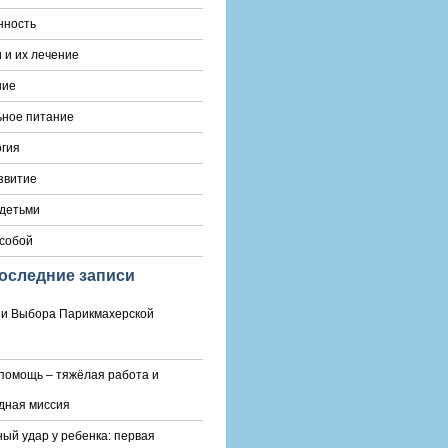
нность
 и их лечение
ние
ьное питание
гия
звитие
 детьми
 собой
оследние записи
и Выбора Парикмахерской
помощь – тяжёлая работа и
дная миссия
ый удар у ребенка: первая