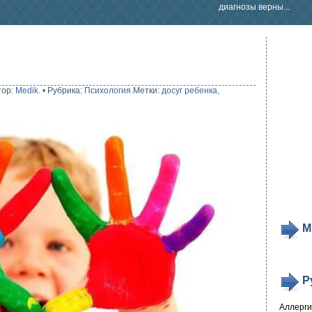
диагнозы верны...
тор:
Medik
.
•
Рубрика:
Психология
.
Метки:
досуг ребенка
,
М
Р
Аллерг