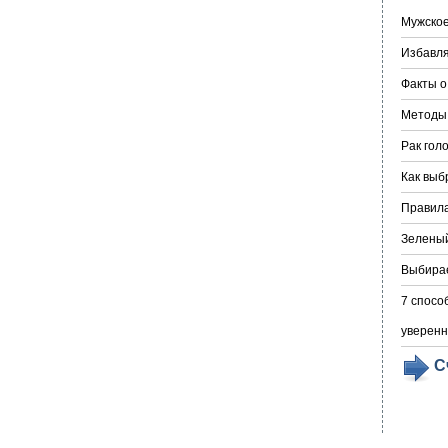
Мужское
Избавля
Факты о
Методы
Рак гол
Как выб
Правила
Зеленый
Выбирае
7 спосо
уверенн
С