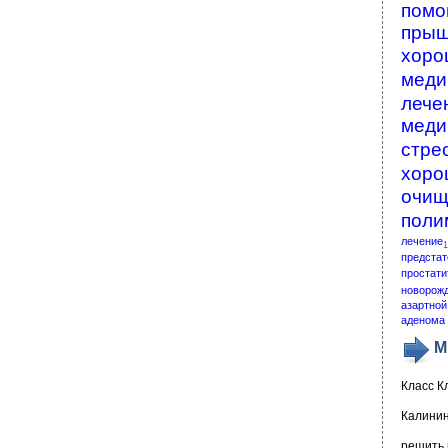
помо
пры
хоро
меди
лече
меди
стре
хоро
очищ
поли
лечение
1
предстат
простати
новорож
азартной
аденома 
М
Класс К
Калинин
решить 