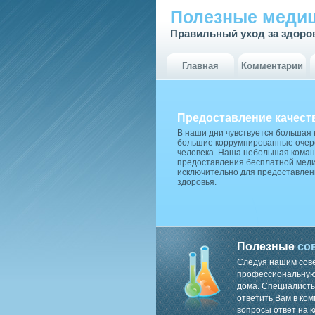
Полезные медиц
Правильный уход за здоро
Главная
Комментарии
Предоставление качест
В наши дни чувствуется большая
большие коррумпированные очере
человека. Наша небольшая коман
предоставления бесплатной меди
исключительно для предоставлен
здоровья.
Полезные
со
Следуя нашим сов
профессиональную 
дома. Специалисты
ответить Вам в ком
вопросы ответ на к