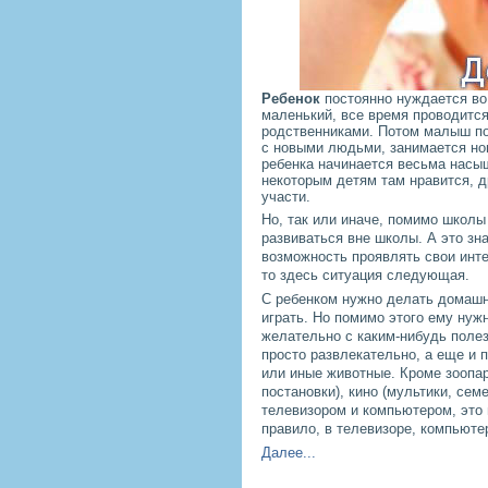
Ребенок
постоянно нуждается во 
маленький, все время проводитс
родственниками. Потом малыш под
с новыми людьми, занимается но
ребенка начинается весьма насы
некоторым детям там нравится, 
участи.
Но, так или иначе, помимо школы
развиваться вне школы. А это зн
возможность проявлять свои инте
то здесь ситуация следующая.
С ребенком нужно делать домашни
играть. Но помимо этого ему нуж
желательно с каким-нибудь поле
просто развлекательно, а еще и п
или иные животные. Кроме зоопар
постановки), кино (мультики, сем
телевизором и компьютером, это н
правило, в телевизоре, компьюте
Далее...