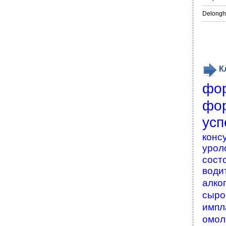
Delongh
К
фо
фо
усп
конс
урол
сост
води
алко
сыро
импл
омол