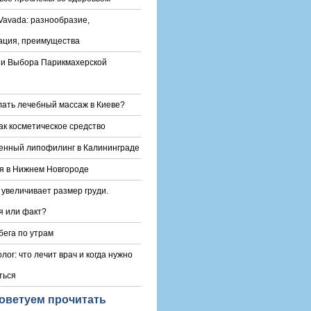
Vavada: разнообразие,
ация, преимущества
и Выбора Парикмахерской
лать лечебный массаж в Киеве?
ак косметическое средство
енный липофилинг в Калининграде
я в Нижнем Новгороде
 увеличивает размер груди.
 или факт?
бега по утрам
лог: что лечит врач и когда нужно
ться
оветуем прочитать