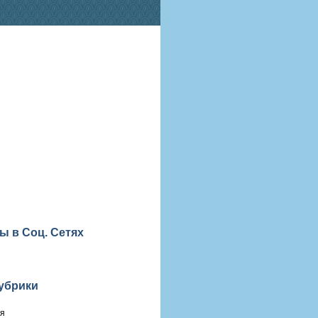
ы в Соц. Сетях
убрики
ия