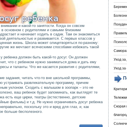
Береме
Болезни
Похуде
внимании и какой-то занятости. Когда он совсем
я в основном с родителями и самыми близкими
Правил
растает и начинает ходить в садик. Там он знакомиться
вой деятельностью и развивается. С первых классов у
Психоло
щенная жизнь. Школа может олицетворяться по-разному:
другие же мечтают всяческими способами избежать такой
Самора
 у ребенка должен быть какой-то досуг. Он должен
Уход за
ачит, что с ребенком нужно заниматься дома и дать ему
ресы и таланты. Что же касается развития с родителями,
Уход за
е задания, читать что-то вне школьной программы,
П
но устраивать развлекательную программу, причем
зным уклоном. Сходить с малышом в зоопарк – это не
Критери
олезно, ваш ребенок будет запоминать, как выглядят те
ка есть еще цирки, театры (естественно, детские
Тележки
ейные фильмы) и т.д. Не нужно ограничивать досуг ребенка
Скорая 
еправильно, поскольку это и вред для глаз, и, как
ре больше бесполезного.
благоро
Солнечн