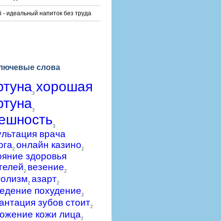
i - идеальный напиток без труда
лючевые слова
ртуна
хорошая
3
ртуна
3
ешность
3
ультация врача
ога
онлайн казино
2
2
ояние здоровья
телей
везение
2
2
голизм
азарт
2
2
едение похудение
2
антация зубов стоит
2
ожение кожи лица
2