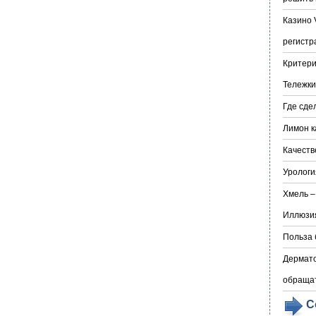
Казино 
регистр
Критери
Тележки
Где сде
Лимон к
Качеств
Урологи
Хмель –
Иллюзия
Польза 
Дермато
обраща
С