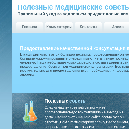
Полезные медицинские совет
Правильный уход за здоровьем придает новые си
Главная
Комментарии
Контакты
Архив
Предоставление качественной консультации 
В наши дни чувствуется большая нехватка профессиональной м
большие коррумпированные очереди имеют негативные последст
человека. Наша небольшая команда решила создать данный сай
предоставления бесплатной медицинской консультации. Все наш
исключительно для предоставления всей необходимой информа
здоровья.
Полезные
советы
Следуя нашим советам Вы получите
профессиональную консультацию не выходя из
дома. Специалисты нашего сайта всегда готовы
ответить Вам в комментариях если у Вас возникли
вопросы ответ на которых Вы не нашли в статье.