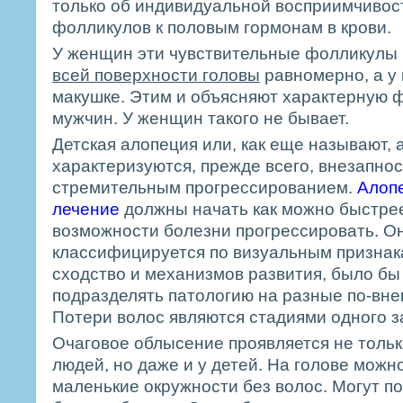
только об индивидуальной восприимчивос
фолликулов к половым гормонам в крови.
У женщин эти чувствительные фолликулы
всей поверхности головы
равномерно, а у 
макушке. Этим и объясняют характерную 
мужчин. У женщин такого не бывает.
Детская алопеция или, как еще называют, 
характеризуются, прежде всего, внезапно
стремительным прогрессированием.
Алопе
лечение
должны начать как можно быстрее
возможности болезни прогрессировать. О
классифицируется по визуальным признак
сходство и механизмов развития, было бы
подразделять патологию на разные по-вн
Потери волос являются стадиями одного з
Очаговое облысение проявляется не тольк
людей, но даже и у детей. На голове можн
маленькие окружности без волос. Могут п