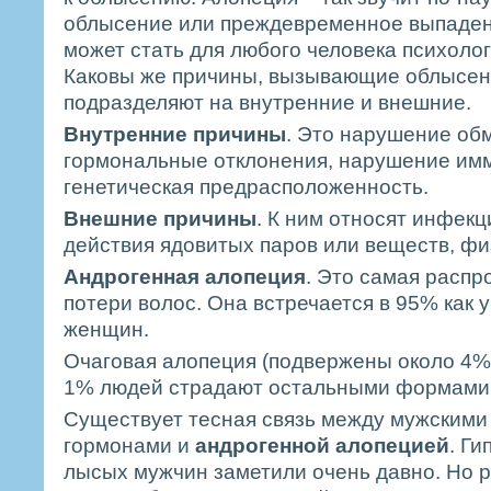
облысение или преждевременное выпаден
может стать для любого человека психоло
Каковы же причины, вызывающие облысен
подразделяют на внутренние и внешние.
Внутренние причины
. Это нарушение об
гормональные отклонения, нарушение им
генетическая предрасположенность.
Внешние причины
. К ним относят инфекц
действия ядовитых паров или веществ, фи
Андрогенная алопеция
. Это самая расп
потери волос. Она встречается в 95% как у
женщин.
Очаговая алопеция (подвержены около 4% 
1% людей страдают остальными формами 
Существует тесная связь между мужским
гормонами и
андрогенной алопецией
. Г
лысых мужчин заметили очень давно. Но р