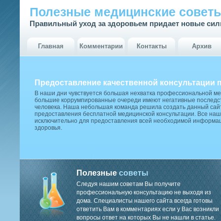
Полезные медицинские совет
Правильный уход за здоровьем придает новые си
Главная
Комментарии
Контакты
Архив
Предоставление качественной консультации 
В наши дни чувствуется большая нехватка профессиональной м
большие коррумпированные очереди имеют негативные последст
человека. Наша небольшая команда решила создать данный сай
предоставления бесплатной медицинской консультации. Все наш
исключительно для предоставления всей необходимой информа
здоровья.
Полезные
советы
Следуя нашим советам Вы получите
профессиональную консультацию не выходя из
дома. Специалисты нашего сайта всегда готовы
ответить Вам в комментариях если у Вас возникли
вопросы ответ на которых Вы не нашли в статье.