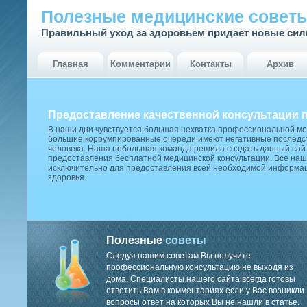
Полезные медицинские совет
Правильный уход за здоровьем придает новые си
Главная
Комментарии
Контакты
Архив
Предоставление качественной консультации 
В наши дни чувствуется большая нехватка профессиональной м
большие коррумпированные очереди имеют негативные последст
человека. Наша небольшая команда решила создать данный сай
предоставления бесплатной медицинской консультации. Все наш
исключительно для предоставления всей необходимой информа
здоровья.
Полезные
советы
Следуя нашим советам Вы получите
профессиональную консультацию не выходя из
дома. Специалисты нашего сайта всегда готовы
ответить Вам в комментариях если у Вас возникли
вопросы ответ на которых Вы не нашли в статье.