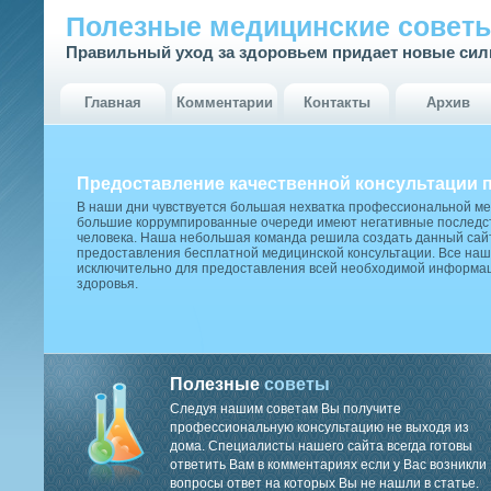
Полезные медицинские совет
Правильный уход за здоровьем придает новые си
Главная
Комментарии
Контакты
Архив
Предоставление качественной консультации 
В наши дни чувствуется большая нехватка профессиональной м
большие коррумпированные очереди имеют негативные последст
человека. Наша небольшая команда решила создать данный сай
предоставления бесплатной медицинской консультации. Все наш
исключительно для предоставления всей необходимой информа
здоровья.
Полезные
советы
Следуя нашим советам Вы получите
профессиональную консультацию не выходя из
дома. Специалисты нашего сайта всегда готовы
ответить Вам в комментариях если у Вас возникли
вопросы ответ на которых Вы не нашли в статье.