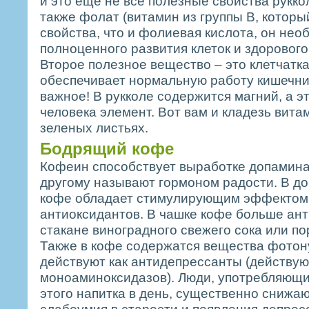
и это еще не все полезные свойства рукк
также фолат (витамин из группы B, которы
свойства, что и фолиевая кислота, он нео
полноценного развития клеток и здоровог
Второе полезное вещество – это клетчатка
обеспечивает нормальную работу кишечни
важное! В рукколе содержится магний, а 
человека элемент. Вот вам и кладезь вита
зеленых листьях.
Бодрящий кофе
Кофеин способствует выработке допамина
другому называют гормоном радости. В до
кофе обладает стимулирующим эффектом 
антиоксидантов. В чашке кофе больше ант
стакане виноградного свежего сока или п
Также в кофе содержатся вещества фотон
действуют как антидепрессанты (действую
моноаминоксидазов). Люди, употребляющи
этого напитка в день, существенно снижаю