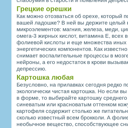
слабоумия в старости и появления депрес
Грецкие орешки
Как можно отозваться об орехе, который 
вашей ладошке? В ней вы держите целый 
микроэлементов: магния, железа, меди, цин
омега-3 жирных кислот, витамина E, всех 
фолиевой кислоты и еще множества иных
энергетических компонентов. Как известно
снимает воспалительные процессы в мозг
нейроны, а его недостаток в крови вызыва
депрессию.
Картошка любая
Безусловно, на прилавках сегодня редко п
экологически чистая картошка. Но если вы
в форме, то выбирайте картошку среднего
синеватым или красноватым оттенком кож
картофеля содержит столько же питатель
сколько известный всем брокколи. А фолие
необычное вещество, способствующее сн