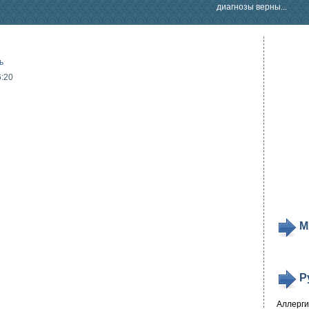
диагнозы верны...
ь
6:20
М
Р
Аллерг