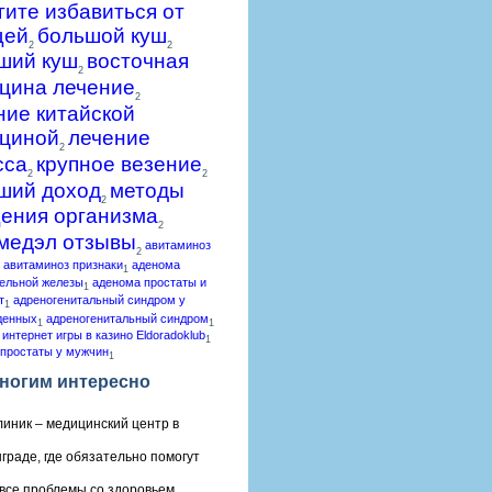
гите избавиться от
щей
большой куш
2
2
ший куш
восточная
2
цина лечение
2
ние китайской
циной
лечение
2
сса
крупное везение
2
2
ший доход
методы
2
ения организма
2
медэл отзывы
авитаминоз
2
авитаминоз признаки
аденома
1
ельной железы
аденома простаты и
1
т
адреногенитальный синдром у
1
денных
адреногенитальный синдром
1
1
 интернет игры в казино Eldoradoklub
1
простаты у мужчин
1
ногим интересно
линик – медицинский центр в
граде, где обязательно помогут
все проблемы со здоровьем