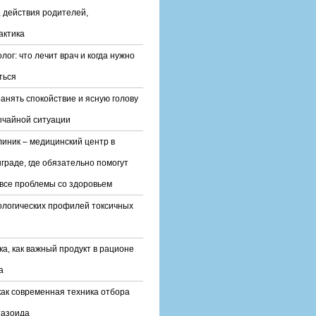
 действия родителей,
актика
лог: что лечит врач и когда нужно
ться
ранять спокойствие и ясную голову
ычайной ситуации
линик – медицинский центр в
граде, где обязательно помогут
все проблемы со здоровьем
ологических профилей токсичных
ка, как важный продукт в рационе
а
ак современная техника отбора
тазоида