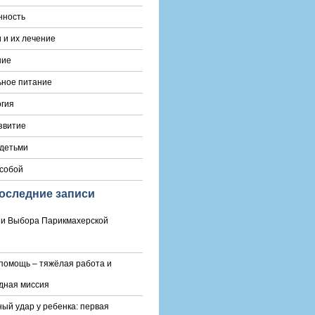
нность
 и их лечение
ние
ьное питание
гия
звитие
 детьми
 собой
оследние записи
и Выбора Парикмахерской
помощь – тяжёлая работа и
дная миссия
ый удар у ребенка: первая