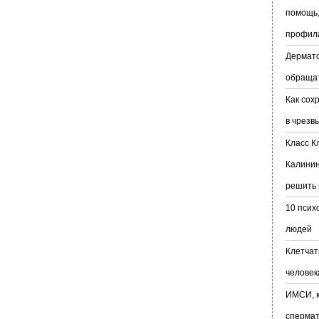
помощь,
профил
Дермато
обраща
Как сох
в чрезв
Класс К
Калинин
решить 
10 псих
людей
Клетчат
человек
ИМСИ, к
сперма