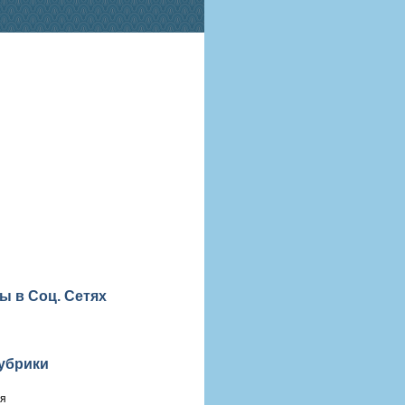
ы в Соц. Сетях
убрики
ия