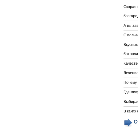
Скорая 
благоро
А вы за
О польз
Вкусные
батончи
Качеств
Лечение
Почему 
Где мик
Выбирае
В каких
С