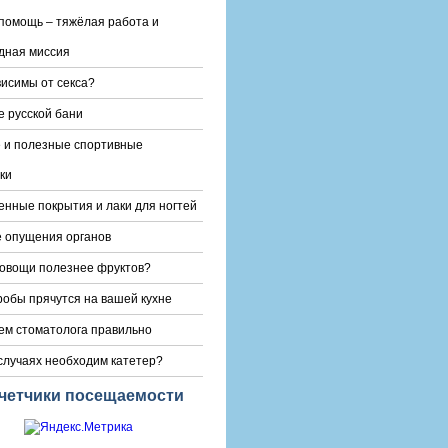
помощь – тяжёлая работа и
дная миссия
висимы от секса?
е русской бани
 и полезные спортивные
ки
енные покрытия и лаки для ногтей
 опущения органов
овощи полезнее фруктов?
робы прячутся на вашей кухне
м стоматолога правильно
 случаях необходим катетер?
четчики посещаемости