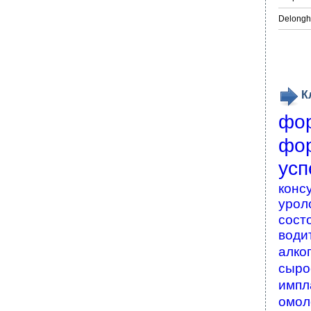
Delongh
К
фо
фо
усп
конс
урол
сост
води
алко
сыро
импл
омол