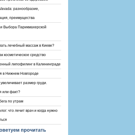
Vavada: разнообразие,
ация, преимущества
и Выбора Парикмахерской
лать лечебный массаж в Киеве?
ак косметическое средство
енный липофилинг в Калининграде
я в Нижнем Новгороде
 увеличивает размер груди.
 или факт?
бега по утрам
лог: что лечит врач и когда нужно
ться
оветуем прочитать