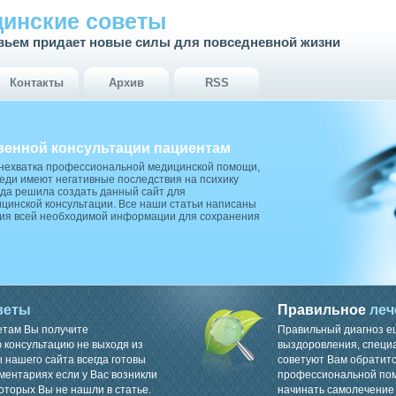
инские советы
вьем придает новые силы для повседневной жизни
Контакты
Архив
RSS
венной консультации пациентам
 нехватка профессиональной медицинской помощи,
ди имеют негативные последствия на психику
да решила создать данный сайт для
цинской консультации. Все наши статьи написаны
ия всей необходимой информации для сохранения
веты
Правильное
леч
етам Вы получите
Правильный диагноз е
консультацию не выходя из
выздоровления, специ
 нашего сайта всегда готовы
советуют Вам обратитс
ментариях если у Вас возникли
профессиональной пом
оторых Вы не нашли в статье.
начинать самолечение