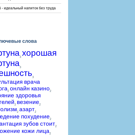
i - идеальный напиток без труда
лючевые слова
ртуна
хорошая
3
ртуна
3
ешность
3
ультация врача
ога
онлайн казино
2
2
ояние здоровья
телей
везение
2
2
голизм
азарт
2
2
едение похудение
2
антация зубов стоит
2
ожение кожи лица
2