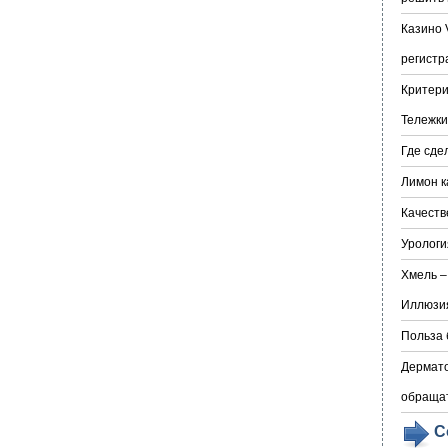
Казино 
регистр
Критери
Тележки
Где сде
Лимон к
Качеств
Урологи
Хмель –
Иллюзия
Польза 
Дермато
обраща
С