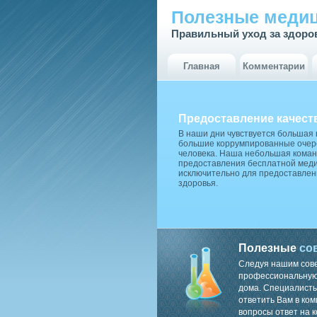
Полезные медиц
Правильный уход за здоро
Главная
Комментарии
Предоставление качест
В наши дни чувствуется большая
большие коррумпированные очере
человека. Наша небольшая коман
предоставления бесплатной меди
исключительно для предоставлен
здоровья.
Полезные
со
Следуя нашим сов
профессиональную 
дома. Специалисты
ответить Вам в ком
вопросы ответ на к