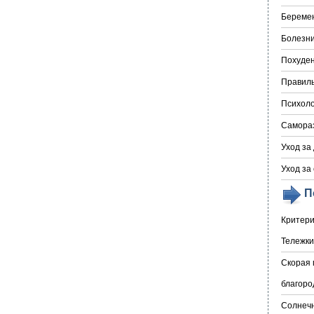
Береме
Болезни
Похуде
Правил
Психоло
Самора
Уход за
Уход за
П
Критери
Тележки
Скорая 
благоро
Солнечн