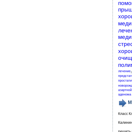
помо
пры
хоро
меди
лече
меди
стре
хоро
очищ
поли
лечение
1
предстат
простати
новорож
азартной
аденома 
М
Класс К
Калинин
решить 