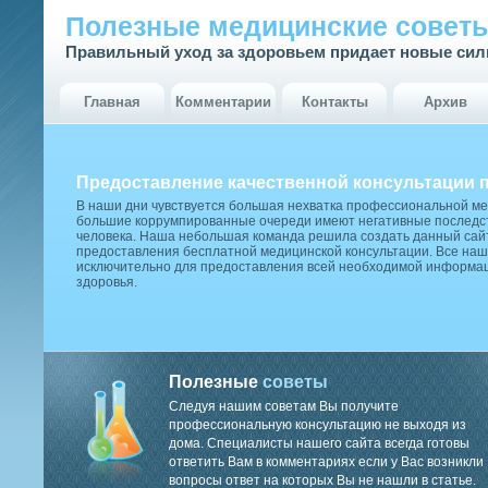
Полезные медицинские совет
Правильный уход за здоровьем придает новые си
Главная
Комментарии
Контакты
Архив
Предоставление качественной консультации 
В наши дни чувствуется большая нехватка профессиональной м
большие коррумпированные очереди имеют негативные последст
человека. Наша небольшая команда решила создать данный сай
предоставления бесплатной медицинской консультации. Все наш
исключительно для предоставления всей необходимой информа
здоровья.
Полезные
советы
Следуя нашим советам Вы получите
профессиональную консультацию не выходя из
дома. Специалисты нашего сайта всегда готовы
ответить Вам в комментариях если у Вас возникли
вопросы ответ на которых Вы не нашли в статье.