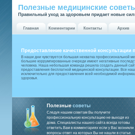
Полезные медицинские совет
Правильный уход за здоровьем придает новые си
Главная
Комментарии
Контакты
Архив
Предоставление качественной консультации 
В наши дни чувствуется большая нехватка профессиональной м
большие коррумпированные очереди имеют негативные последст
человека. Наша небольшая команда решила создать данный сай
предоставления бесплатной медицинской консультации. Все наш
исключительно для предоставления всей необходимой информа
здоровья.
Полезные
советы
Следуя нашим советам Вы получите
профессиональную консультацию не выходя из
дома. Специалисты нашего сайта всегда готовы
ответить Вам в комментариях если у Вас возникли
вопросы ответ на которых Вы не нашли в статье.