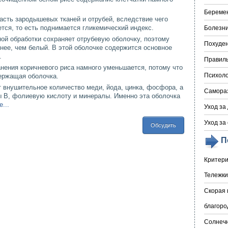
Береме
часть зародышевых тканей и отрубей, вследствие чего
тся, то есть поднимается гликемический индекс.
Болезни
ой обработки сохраняет отрубевую оболочку, поэтому
Похуде
знее, чем белый. В этой оболочке содержится основное
.
Правил
ранения коричневого риса намного уменьшается, потому что
Психоло
держащая оболочка.
 внушительное количество меди, йода, цинка, фосфора, а
Самора
ы B, фолиевую кислоту и минералы. Именно эта оболочка
...
Уход за
Уход за
Обсудить
П
Критери
Тележки
Скорая 
благоро
Солнечн