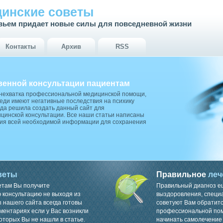
инские советы
вьем придает новые силы для повседневной жизни
Контакты
Архив
RSS
венной консультации пациентам
 нехватка профессиональной медицинской помощи,
ди имеют негативные последствия на психику
да решила создать данный сайт для
цинской консультации. Все наши статьи написаны
ия всей необходимой информации для сохранения
веты
Правильное
леч
етам Вы получите
Правильный диагноз е
консультацию не выходя из
выздоровления, специ
 нашего сайта всегда готовы
советуют Вам обратитс
ментариях если у Вас возникли
профессиональной пом
оторых Вы не нашли в статье.
начинать самолечение