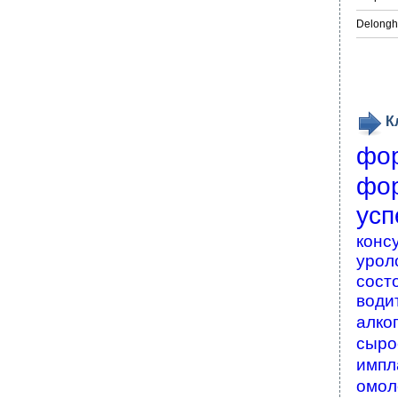
Delongh
К
фо
фо
усп
конс
урол
сост
води
алко
сыро
импл
омол