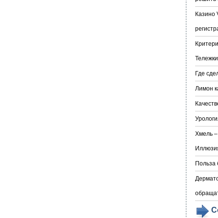
Казино 
регистр
Критери
Тележки
Где сде
Лимон к
Качеств
Урологи
Хмель –
Иллюзия
Польза 
Дермато
обраща
С