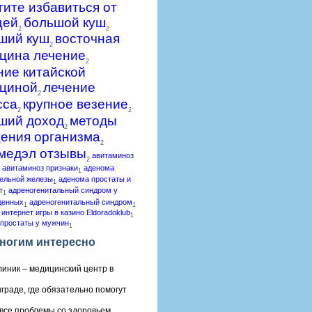
гите избавиться от
щей
большой куш
2
2
ший куш
восточная
2
цина лечение
2
ние китайской
циной
лечение
2
сса
крупное везение
2
2
ший доход
методы
2
ения организма
2
медэл отзывы
авитаминоз
2
авитаминоз признаки
аденома
1
ельной железы
аденома простаты и
1
т
адреногенитальный синдром у
1
денных
адреногенитальный синдром
1
1
 интернет игры в казино Eldoradoklub
1
простаты у мужчин
1
ногим интересно
линик – медицинский центр в
граде, где обязательно помогут
все проблемы со здоровьем