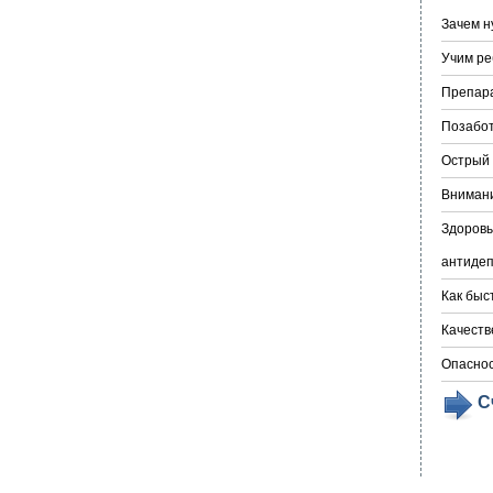
Зачем н
Учим ре
Препара
Позабот
Острый 
Внимани
Здоровы
антидеп
Как быс
Качеств
Опаснос
С