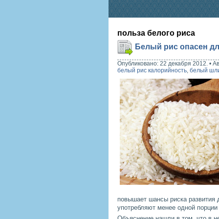
польза белого риса
Белый рис опасен д
Опубликовано: 22 декабря 2012.
•
А
белый рис калорийность
,
белый шл
повышает шансы риска развития 
употребляют менее одной порции
Объяснение нашли в том, что в 