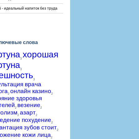
i - идеальный напиток без труда
лючевые слова
ртуна
хорошая
3
ртуна
3
ешность
3
ультация врача
ога
онлайн казино
2
2
ояние здоровья
телей
везение
2
2
голизм
азарт
2
2
едение похудение
2
антация зубов стоит
2
ожение кожи лица
2