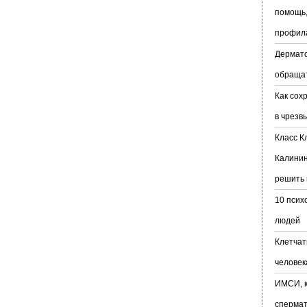
помощь,
профил
Дермато
обраща
Как сох
в чрезв
Класс К
Калинин
решить 
10 псих
людей
Клетчат
человек
ИМСИ, к
сперма