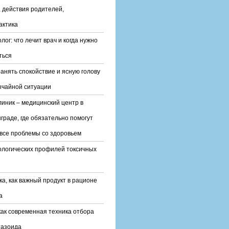
 действия родителей,
актика
лог: что лечит врач и когда нужно
ться
ранять спокойствие и ясную голову
ычайной ситуации
линик – медицинский центр в
граде, где обязательно помогут
все проблемы со здоровьем
ологических профилей токсичных
ка, как важный продукт в рационе
а
ак современная техника отбора
тазоида