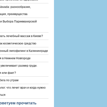
Vavada: разнообразие,
ация, преимущества
и Выбора Парикмахерской
лать лечебный массаж в Киеве?
ак косметическое средство
енный липофилинг в Калининграде
я в Нижнем Новгороде
 увеличивает размер груди.
 или факт?
бега по утрам
лог: что лечит врач и когда нужно
ться
оветуем прочитать