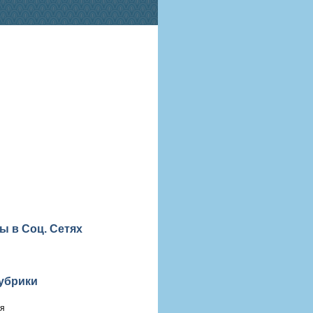
ы в Соц. Сетях
убрики
ия