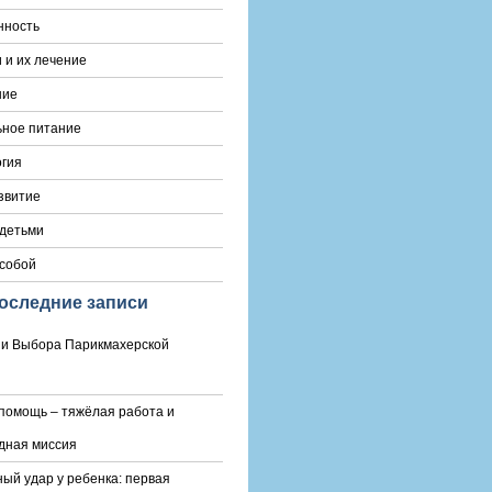
нность
 и их лечение
ние
ьное питание
гия
звитие
 детьми
 собой
оследние записи
и Выбора Парикмахерской
помощь – тяжёлая работа и
дная миссия
ый удар у ребенка: первая