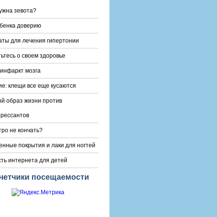
ужна зевота?
бенка доверию
ты для лечения гипертонии
ьтесь о своем здоровье
инфаркт мозга
е: клещи все еще кусаются
й образ жизни против
рессантов
тро не кончать?
енные покрытия и лаки для ногтей
ть интернета для детей
четчики посещаемости