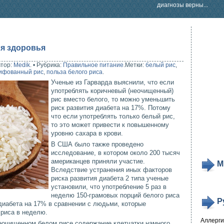
диагнозы верны...
ля здоровья
втор:
Medik
.
•
Рубрика:
Правильное питание
.
Метки:
белый рис
,
ифованный рис
,
польза белого риса
.
Ученые из Гарварда выяснили, что если
употреблять коричневый (неочищенный)
рис вместо белого, то можно уменьшить
риск развития диабета на 17%. Потому
что если употреблять только белый рис,
то это может привести к повышенному
уровню сахара в крови.
В США было также проведено
исследование, в котором около 200 тысяч
американцев приняли участие.
М
Вследствие устранения иных факторов
риска развития диабета 2 типа ученые
установили, что употребление 5 раз в
неделю 150-грамовых порций белого риса
Р
диабета на 17% в сравнении с людьми, которые
 риса в неделю.
Аллерг
неочищенном белом рисе содержание клетчатки намного