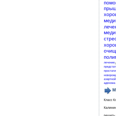
помо
пры
хоро
меди
лече
меди
стре
хоро
очищ
поли
лечение
1
предстат
простати
новорож
азартной
аденома 
М
Класс К
Калинин
решить 