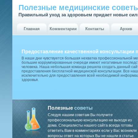
Полезные медицинские совет
Правильный уход за здоровьем придает новые си
Главная
Комментарии
Контакты
Архив
Предоставление качественной консультации 
В наши дни чувствуется большая нехватка профессиональной м
большие коррумпированные очереди имеют негативные последст
человека. Наша небольшая команда решила создать данный сай
предоставления бесплатной медицинской консультации. Все наш
исключительно для предоставления всей необходимой информа
здоровья.
Полезные
советы
Следуя нашим советам Вы получите
профессиональную консультацию не выходя из
дома. Специалисты нашего сайта всегда готовы
ответить Вам в комментариях если у Вас возникли
вопросы ответ на которых Вы не нашли в статье.