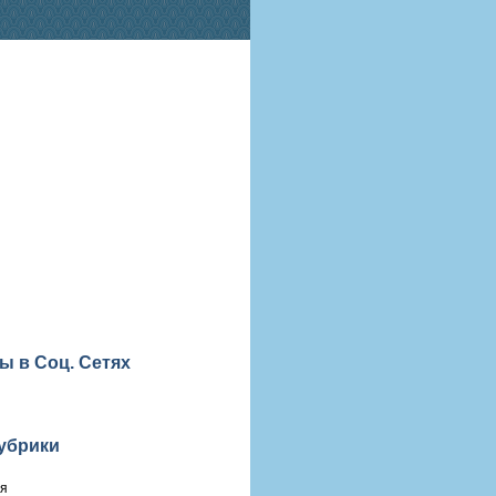
ы в Соц. Сетях
убрики
ия