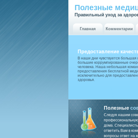
Полезные медиц
Правильный уход за здоро
Главная
Комментарии
Предоставление качест
В наши дни чувствуется большая
большие коррумпированные очере
человека. Наша небольшая коман
предоставления бесплатной меди
исключительно для предоставлен
здоровья.
Полезные
со
Следуя нашим сов
профессиональную 
дома. Специалисты
ответить Вам в ком
вопросы ответ на к