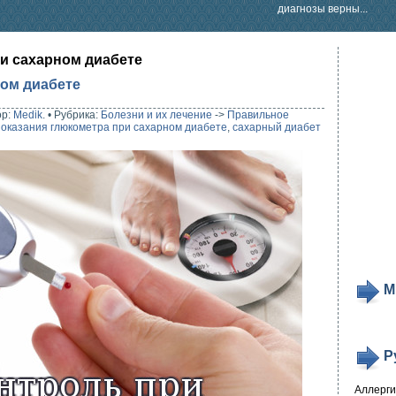
диагнозы верны...
и сахарном диабете
ном диабете
ор:
Medik
.
•
Рубрика:
Болезни и их лечение
->
Правильное
показания глюкометра при сахарном диабете
,
сахарный диабет
М
Р
Аллерг