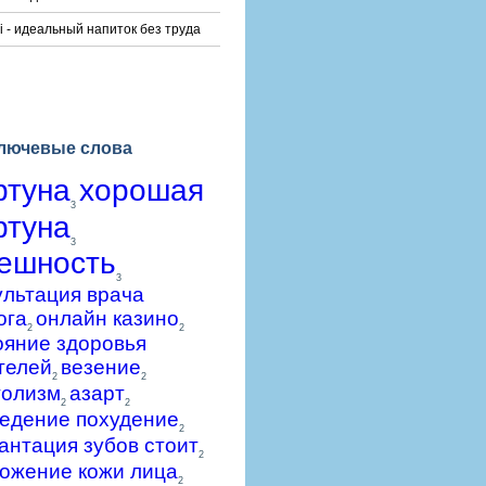
i - идеальный напиток без труда
лючевые слова
ртуна
хорошая
3
ртуна
3
ешность
3
ультация врача
ога
онлайн казино
2
2
ояние здоровья
телей
везение
2
2
голизм
азарт
2
2
едение похудение
2
антация зубов стоит
2
ожение кожи лица
2