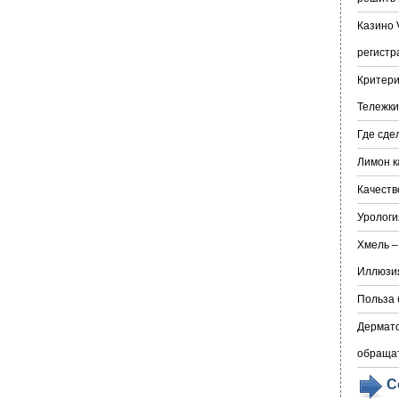
Казино 
регистр
Критери
Тележки
Где сде
Лимон к
Качеств
Урологи
Хмель –
Иллюзия
Польза 
Дермато
обраща
С