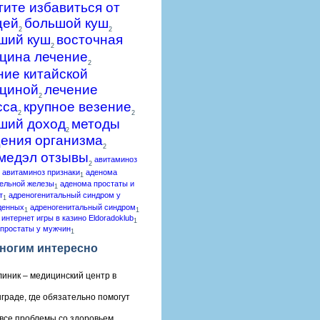
гите избавиться от
щей
большой куш
2
2
ший куш
восточная
2
цина лечение
2
ние китайской
циной
лечение
2
сса
крупное везение
2
2
ший доход
методы
2
ения организма
2
медэл отзывы
авитаминоз
2
авитаминоз признаки
аденома
1
ельной железы
аденома простаты и
1
т
адреногенитальный синдром у
1
денных
адреногенитальный синдром
1
1
 интернет игры в казино Eldoradoklub
1
простаты у мужчин
1
ногим интересно
линик – медицинский центр в
граде, где обязательно помогут
все проблемы со здоровьем