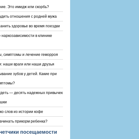
ие. Это имидж или скорбь?
адить отношения с родней мужа
ранить здоровье во время поездки
 наркозависимости в клинике
, симптомы и лечение геморроя
и: наши враги или наши друзья
вание зубов у детей. Какие при
имптомы?
удеть — десять надежных привычек
яшки
ко слов из истории кофе
начинать прикорм ребенка?
четчики посещаемости