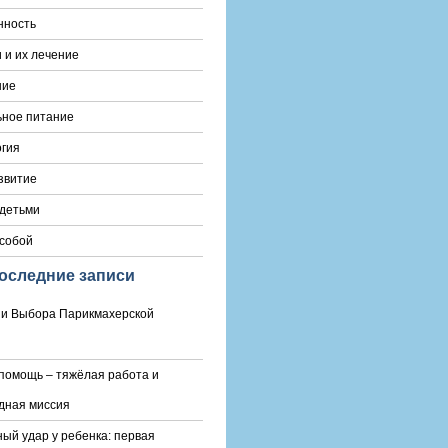
нность
 и их лечение
ние
ьное питание
гия
звитие
 детьми
 собой
оследние записи
и Выбора Парикмахерской
помощь – тяжёлая работа и
дная миссия
ый удар у ребенка: первая