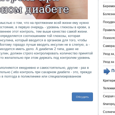
Береме
Болезни
Похуде
мыслью о том, что на протяжении всей жизни ему нужно
стояние, в первую очередь - уровень глюкозы в крови, а
Правил
твеннее этот контроль, тем выше качество самой жизни.
 определяется соотношением той глюкозы, которая
Психоло
 инсулина, который вводится в организм для того, чтобы
Поэтому гораздо лучше вводить инсулин не в слепую, а -
Самора
риходится иметь дело. А диабетик 2 типа, даже не
улин, должен строго контролировать количество принятой
Уход за
что желательно при этом держать под контролем уровень
Уход за
полняются ежедневно и самостоятельно, другие - раз в
П
ельно ( ибо контроль при сахарном диабете - это, прежде
аз в полгода в поликлинике или специализированном
Критери
Тележки
Скорая 
Обсудить
благоро
Солнечн