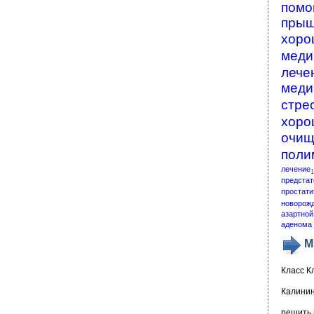
помо
пры
хоро
меди
лече
меди
стре
хоро
очищ
поли
лечение
1
предстат
простати
новорож
азартной
аденома 
М
Класс К
Калинин
решить 