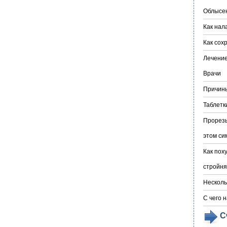
Облысен
Как нал
Как сох
Лечение
Врачи
Причины
Таблетк
Прорезы
этом с
Как пох
стройн
Несколь
С чего 
С