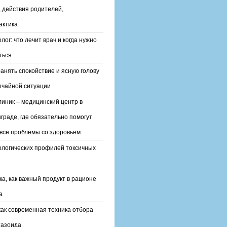
 действия родителей,
актика
лог: что лечит врач и когда нужно
ться
ранять спокойствие и ясную голову
ычайной ситуации
линик – медицинский центр в
граде, где обязательно помогут
все проблемы со здоровьем
ологических профилей токсичных
ка, как важный продукт в рационе
а
ак современная техника отбора
тазоида