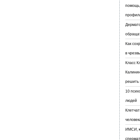
помощь,
профил
Дермато
обраща
Как сох
в чрезв
Класс К
Калинин
решить 
10 псих
людей
Клетчат
человек
ИМСИ, к
сперма