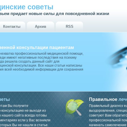
инские советы
вьем придает новые силы для повседневной жизни
Контакты
Архив
RSS
венной консультации пациентам
 нехватка профессиональной медицинской помощи,
ди имеют негативные последствия на психику
да решила создать данный сайт для
цинской консультации. Все наши статьи написаны
ия всей необходимой информации для сохранения
веты
Правильное
леч
етам Вы получите
Правильный диагноз е
консультацию не выходя из
выздоровления, специ
 нашего сайта всегда готовы
советуют Вам обратитс
ментариях если у Вас возникли
профессиональной пом
оторых Вы не нашли в статье.
начинать самолечение