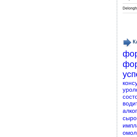
Delongh
К
фо
фо
усп
конс
урол
сост
води
алко
сыро
импл
омол