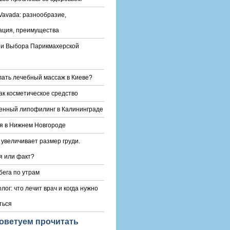
Vavada: разнообразие,
ация, преимущества
и Выбора Парикмахерской
лать лечебный массаж в Киеве?
ак косметическое средство
енный липофилинг в Калининграде
я в Нижнем Новгороде
 увеличивает размер груди.
 или факт?
бега по утрам
лог: что лечит врач и когда нужно
ться
оветуем прочитать