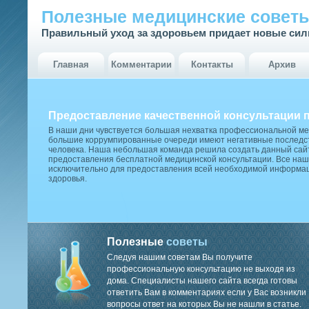
Полезные медицинские совет
Правильный уход за здоровьем придает новые си
Главная
Комментарии
Контакты
Архив
Предоставление качественной консультации 
В наши дни чувствуется большая нехватка профессиональной м
большие коррумпированные очереди имеют негативные последст
человека. Наша небольшая команда решила создать данный сай
предоставления бесплатной медицинской консультации. Все наш
исключительно для предоставления всей необходимой информа
здоровья.
Полезные
советы
Следуя нашим советам Вы получите
профессиональную консультацию не выходя из
дома. Специалисты нашего сайта всегда готовы
ответить Вам в комментариях если у Вас возникли
вопросы ответ на которых Вы не нашли в статье.