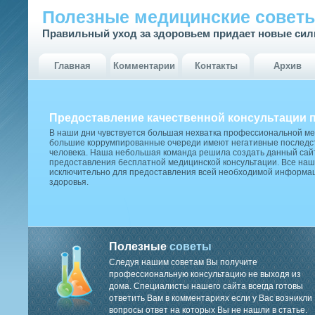
Полезные медицинские совет
Правильный уход за здоровьем придает новые си
Главная
Комментарии
Контакты
Архив
Предоставление качественной консультации 
В наши дни чувствуется большая нехватка профессиональной м
большие коррумпированные очереди имеют негативные последст
человека. Наша небольшая команда решила создать данный сай
предоставления бесплатной медицинской консультации. Все наш
исключительно для предоставления всей необходимой информа
здоровья.
Полезные
советы
Следуя нашим советам Вы получите
профессиональную консультацию не выходя из
дома. Специалисты нашего сайта всегда готовы
ответить Вам в комментариях если у Вас возникли
вопросы ответ на которых Вы не нашли в статье.