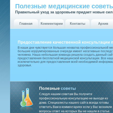
Полезные медицинские совет
Правильный уход за здоровьем придает новые си
Главная
Комментарии
Контакты
Архив
Предоставление качественной консультации 
В наши дни чувствуется большая нехватка профессиональной м
большие коррумпированные очереди имеют негативные последст
человека. Наша небольшая команда решила создать данный сай
предоставления бесплатной медицинской консультации. Все наш
исключительно для предоставления всей необходимой информа
здоровья.
Полезные
советы
Следуя нашим советам Вы получите
профессиональную консультацию не выходя из
дома. Специалисты нашего сайта всегда готовы
ответить Вам в комментариях если у Вас возникли
вопросы ответ на которых Вы не нашли в статье.