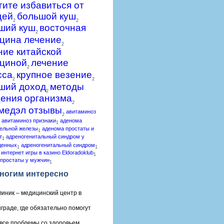
гите избавиться от
щей
большой куш
2
2
ший куш
восточная
2
цина лечение
2
ние китайской
циной
лечение
2
сса
крупное везение
2
2
ший доход
методы
2
ения организма
2
медэл отзывы
авитаминоз
2
авитаминоз признаки
аденома
1
ельной железы
аденома простаты и
1
т
адреногенитальный синдром у
1
денных
адреногенитальный синдром
1
1
 интернет игры в казино Eldoradoklub
1
простаты у мужчин
1
ногим интересно
линик – медицинский центр в
граде, где обязательно помогут
все проблемы со здоровьем