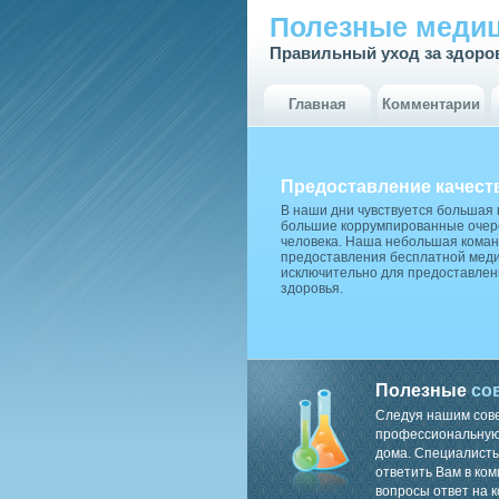
Полезные медиц
Правильный уход за здоро
Главная
Комментарии
Предоставление качест
В наши дни чувствуется большая
большие коррумпированные очере
человека. Наша небольшая коман
предоставления бесплатной меди
исключительно для предоставлен
здоровья.
Полезные
со
Следуя нашим сов
профессиональную 
дома. Специалисты
ответить Вам в ком
вопросы ответ на к