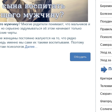
Береме
Болезни
Похуде
ого мужчину
? Многие родители понимают, что мальчиков и
 но серьезно задумываться об этом начинают только
Правил
ские черты.
Психоло
ые женщины постоянно жалуются на то, что редко
 ведь именно мы сами их такими воспитываем. Поэтому
Самора
там психологов.
Далее...
Уход за
Обсудить
Уход за
П
Критери
Тележки
Скорая 
благоро
Солнечн