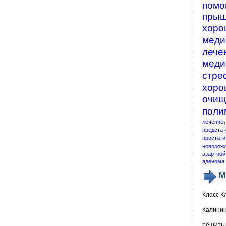
помо
пры
хоро
меди
лече
меди
стре
хоро
очищ
поли
лечение
1
предстат
простати
новорож
азартной
аденома 
М
Класс К
Калинин
решить 