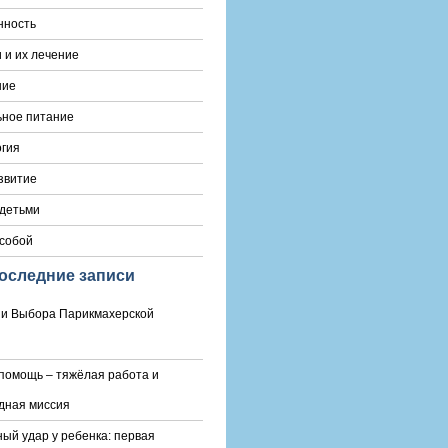
нность
 и их лечение
ние
ьное питание
гия
звитие
 детьми
 собой
оследние записи
и Выбора Парикмахерской
помощь – тяжёлая работа и
дная миссия
ый удар у ребенка: первая