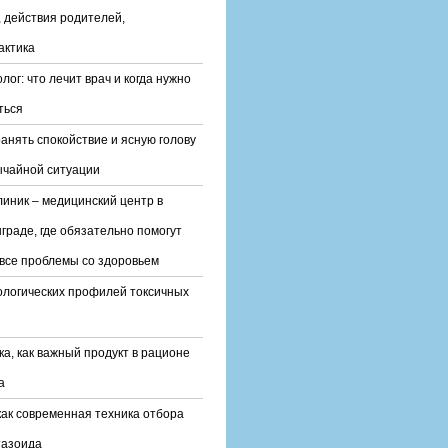
 действия родителей,
актика
лог: что лечит врач и когда нужно
ться
ранять спокойствие и ясную голову
ычайной ситуации
линик – медицинский центр в
граде, где обязательно помогут
все проблемы со здоровьем
ологических профилей токсичных
ка, как важный продукт в рационе
а
ак современная техника отбора
тазоида