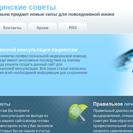
инские советы
вьем придает новые силы для повседневной жизни
Контакты
Архив
RSS
венной консультации пациентам
 нехватка профессиональной медицинской помощи,
ди имеют негативные последствия на психику
да решила создать данный сайт для
цинской консультации. Все наши статьи написаны
ия всей необходимой информации для сохранения
веты
Правильное
леч
етам Вы получите
Правильный диагноз е
консультацию не выходя из
выздоровления, специ
 нашего сайта всегда готовы
советуют Вам обратитс
ментариях если у Вас возникли
профессиональной пом
оторых Вы не нашли в статье.
начинать самолечение