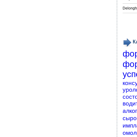
Delongh
К
фо
фо
усп
конс
урол
сост
води
алко
сыро
импл
омол