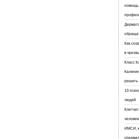
помощь,
профил
Дермато
обраща
Как сох
в чрезв
Класс К
Калинин
решить 
10 псих
людей
Клетчат
человек
ИМСИ, к
сперма