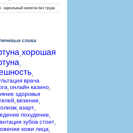
i - идеальный напиток без труда
лючевые слова
ртуна
хорошая
3
ртуна
3
ешность
3
ультация врача
ога
онлайн казино
2
2
ояние здоровья
телей
везение
2
2
голизм
азарт
2
2
едение похудение
2
антация зубов стоит
2
ожение кожи лица
2