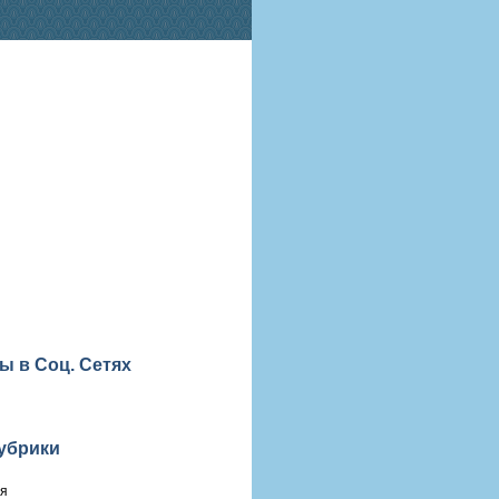
ы в Соц. Сетях
убрики
ия