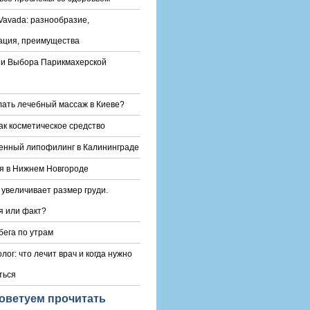
Vavada: разнообразие,
ация, преимущества
и Выбора Парикмахерской
лать лечебный массаж в Киеве?
ак косметическое средство
енный липофилинг в Калининграде
я в Нижнем Новгороде
 увеличивает размер груди.
 или факт?
бега по утрам
лог: что лечит врач и когда нужно
ться
оветуем прочитать