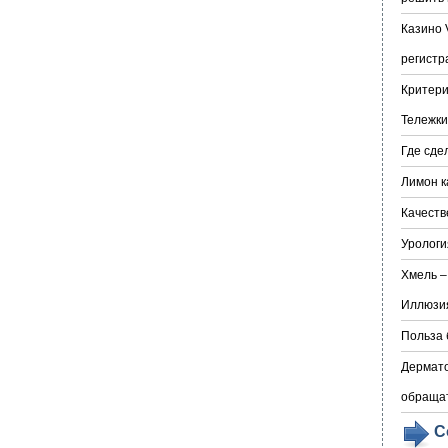
Казино 
регистр
Критери
Тележки
Где сде
Лимон к
Качеств
Урологи
Хмель –
Иллюзия
Польза 
Дермато
обраща
С