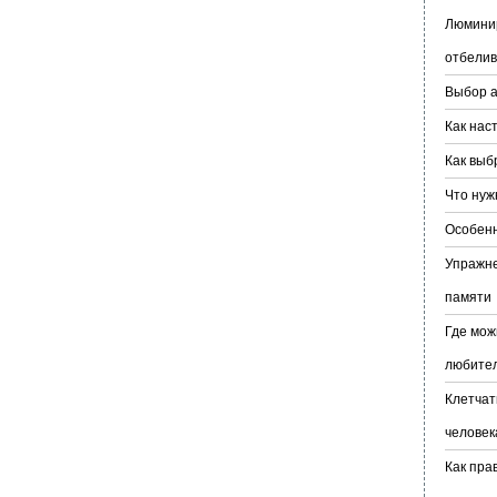
Люминир
отбелив
Выбор а
Как нас
Как выб
Что нуж
Особенн
Упражне
памяти
Где мож
любите
Клетчат
человек
Как пра