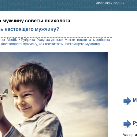
диагнозы верны...
о мужчину советы психолога
ть настоящего мужчину?
тор:
Medik
.
•
Рубрика:
Уход за детьми
.
Метки:
воспитать ребенка
ь настоящего мужчину
,
как воспитать настоящего мужчину
М
Р
Аллерг