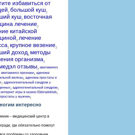
гите избавиться от
щей
большой куш
2
2
ший куш
восточная
2
цина лечение
2
ние китайской
циной
лечение
2
сса
крупное везение
2
2
ший доход
методы
2
ения организма
2
медэл отзывы
авитаминоз
2
авитаминоз признаки
аденома
1
ельной железы
аденома простаты и
1
т
адреногенитальный синдром у
1
денных
адреногенитальный синдром
1
1
 интернет игры в казино Eldoradoklub
1
простаты у мужчин
1
ногим интересно
линик – медицинский центр в
граде, где обязательно помогут
все проблемы со здоровьем