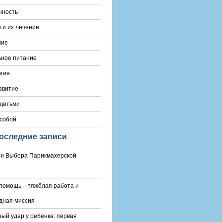
нность
 и их лечение
ние
ьное питание
гия
звитие
 детьми
 собой
оследние записи
и Выбора Парикмахерской
помощь – тяжёлая работа и
дная миссия
ый удар у ребенка: первая