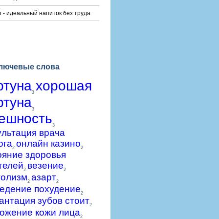
i - идеальный напиток без труда
лючевые слова
ртуна
хорошая
3
ртуна
3
ешность
3
ультация врача
ога
онлайн казино
2
2
ояние здоровья
телей
везение
2
2
голизм
азарт
2
2
едение похудение
2
антация зубов стоит
2
ожение кожи лица
2