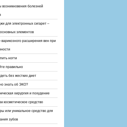
 возникновения болезней
в
жи для электронных сигарет –
 основных элементов
 варикозного расширения вен при
нности
епить ногти
йте правильно
удеть без жестких диет
но знать об ЭКО?
ическая хирургия и похудение
ак косметическое средство
ы или уникальное средство для
ания зубов