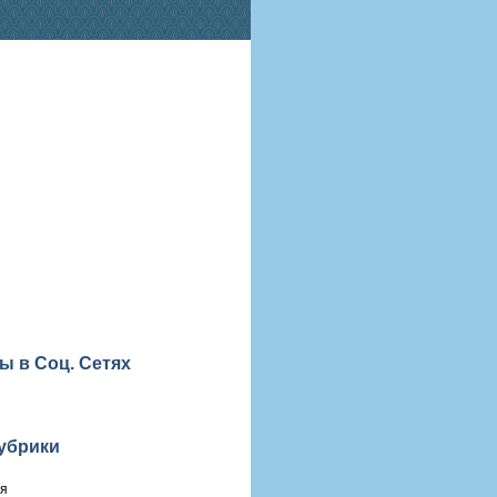
ы в Соц. Сетях
убрики
ия