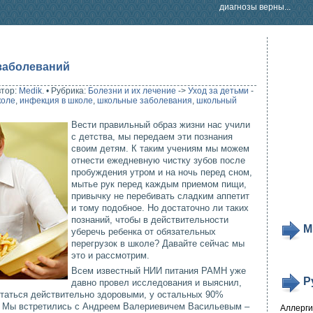
диагнозы верны...
заболеваний
втор:
Medik
.
•
Рубрика:
Болезни и их лечение
->
Уход за детьми
-
коле
,
инфекция в школе
,
школьные заболевания
,
школьный
Вести правильный образ жизни нас учили
с детства, мы передаем эти познания
своим детям. К таким учениям мы можем
отнести ежедневную чистку зубов после
пробуждения утром и на ночь перед сном,
мытье рук перед каждым приемом пищи,
привычку не перебивать сладким аппетит
и тому подобное. Но достаточно ли таких
познаний, чтобы в действительности
М
уберечь ребенка от обязательных
перегрузок в школе? Давайте сейчас мы
это и рассмотрим.
Всем известный НИИ питания РАМН уже
Р
давно провел исследования и выяснил,
итаться действительно здоровыми, у остальных 90%
. Мы встретились с Андреем Валериевичем Васильевым –
Аллерг