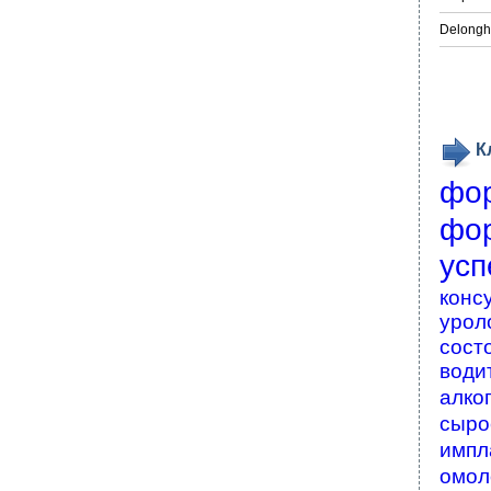
Delongh
К
фо
фо
усп
конс
урол
сост
води
алко
сыро
импл
омол