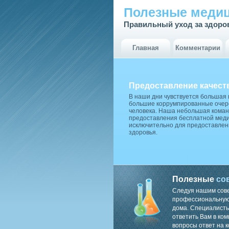
Полезные медиц
Правильный уход за здоро
Главная
Комментарии
Предоставление качест
В наши дни чувствуется большая
большие коррумпированные очере
человека. Наша небольшая коман
предоставления бесплатной меди
исключительно для предоставлен
здоровья.
Полезные
со
Следуя нашим сов
профессиональную 
дома. Специалисты
ответить Вам в ком
вопросы ответ на к