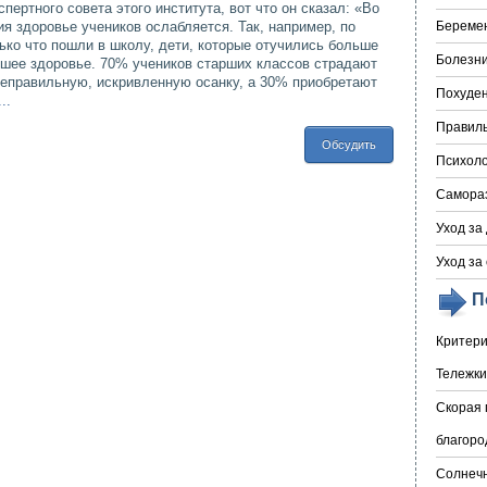
ертного совета этого института, вот что он сказал: «Во
я здоровье учеников ослабляется. Так, например, по
Береме
ько что пошли в школу, дети, которые отучились больше
Болезни
удшее здоровье. 70% учеников старших классов страдают
еправильную, искривленную осанку, а 30% приобретают
Похуде
..
Правил
Обсудить
Психоло
Самора
Уход за
Уход за
П
Критери
Тележки
Скорая 
благоро
Солнечн