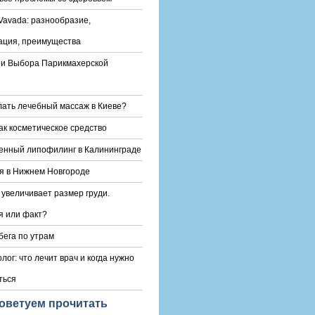
Vavada: разнообразие,
ация, преимущества
и Выбора Парикмахерской
лать лечебный массаж в Киеве?
ак косметическое средство
енный липофилинг в Калининграде
я в Нижнем Новгороде
 увеличивает размер груди.
 или факт?
бега по утрам
лог: что лечит врач и когда нужно
ться
оветуем прочитать