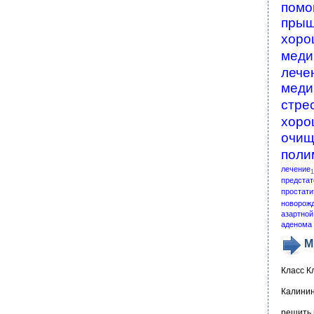
помо
пры
хоро
меди
лече
меди
стре
хоро
очищ
поли
лечение
1
предстат
простати
новорож
азартной
аденома 
М
Класс К
Калинин
решить 