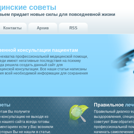
инские советы
вьем придает новые силы для повседневной жизни
Контакты
Архив
RSS
венной консультации пациентам
 нехватка профессиональной медицинской помощи,
ди имеют негативные последствия на психику
да решила создать данный сайт для
цинской консультации. Все наши статьи написаны
ия всей необходимой информации для сохранения
веты
Правильное
леч
етам Вы получите
Правильный диагноз е
консультацию не выходя из
выздоровления, специ
 нашего сайта всегда готовы
советуют Вам обратитс
ментариях если у Вас возникли
профессиональной пом
оторых Вы не нашли в статье.
начинать самолечение