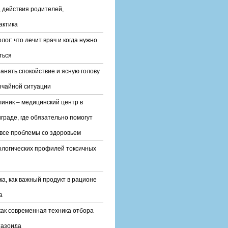
 действия родителей,
актика
лог: что лечит врач и когда нужно
ться
ранять спокойствие и ясную голову
ычайной ситуации
линик – медицинский центр в
граде, где обязательно помогут
все проблемы со здоровьем
ологических профилей токсичных
ка, как важный продукт в рационе
а
ак современная техника отбора
тазоида