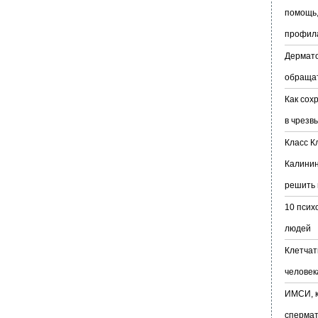
помощь,
профил
Дермато
обраща
Как сох
в чрезв
Класс К
Калинин
решить 
10 псих
людей
Клетчат
человек
ИМСИ, к
сперма