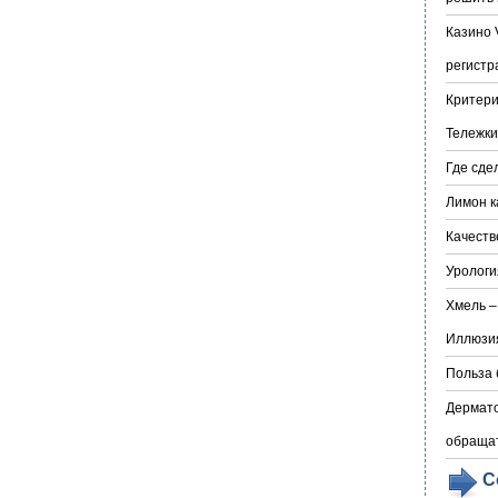
Казино 
регистр
Критери
Тележки
Где сде
Лимон к
Качеств
Урологи
Хмель –
Иллюзия
Польза 
Дермато
обраща
С