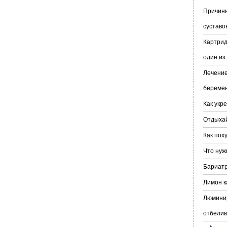
Причины
суставо
Картрид
один из
Лечение
береме
Как укр
Отдыха
Как пох
Что нуж
Бариатр
Лимон к
Люминир
отбелив