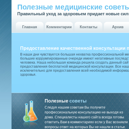
Полезные медицинские совет
Правильный уход за здоровьем придает новые си
Главная
Комментарии
Контакты
Архив
Предоставление качественной консультации 
В наши дни чувствуется большая нехватка профессиональной м
большие коррумпированные очереди имеют негативные последст
человека. Наша небольшая команда решила создать данный сай
предоставления бесплатной медицинской консультации. Все наш
исключительно для предоставления всей необходимой информа
здоровья.
Полезные
советы
Следуя нашим советам Вы получите
профессиональную консультацию не выходя из
дома. Специалисты нашего сайта всегда готовы
ответить Вам в комментариях если у Вас возникли
вопросы ответ на которых Вы не нашли в статье.