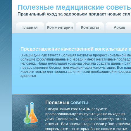
Полезные медицинские совет
Правильный уход за здоровьем придает новые си
Главная
Комментарии
Контакты
Архив
Предоставление качественной консультации 
В наши дни чувствуется большая нехватка профессиональной м
большие коррумпированные очереди имеют негативные последст
человека. Наша небольшая команда решила создать данный сай
предоставления бесплатной медицинской консультации. Все наш
исключительно для предоставления всей необходимой информа
здоровья.
Полезные
советы
Следуя нашим советам Вы получите
профессиональную консультацию не выходя из
дома. Специалисты нашего сайта всегда готовы
ответить Вам в комментариях если у Вас возникли
вопросы ответ на которых Вы не нашли в статье.