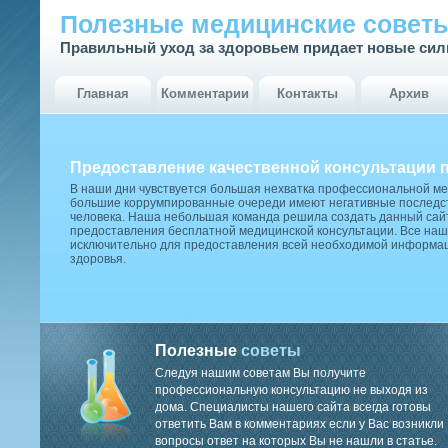
Полезные медицинские совет
Правильный уход за здоровьем придает новые си
Главная
Комментарии
Контакты
Архив
Предоставление качественной консультации 
В наши дни чувствуется большая нехватка профессиональной м
большие коррумпированные очереди имеют негативные последст
человека. Наша небольшая команда решила создать данный сай
предоставления бесплатной медицинской консультации. Все наш
исключительно для предоставления всей необходимой информа
здоровья.
Полезные
советы
Следуя нашим советам Вы получите
профессиональную консультацию не выходя из
дома. Специалисты нашего сайта всегда готовы
ответить Вам в комментариях если у Вас возникли
вопросы ответ на которых Вы не нашли в статье.