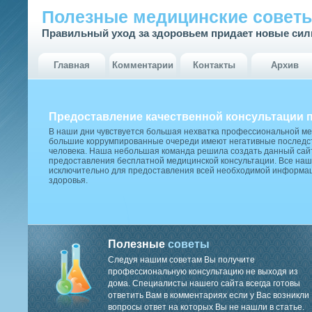
Полезные медицинские совет
Правильный уход за здоровьем придает новые си
Главная
Комментарии
Контакты
Архив
Предоставление качественной консультации 
В наши дни чувствуется большая нехватка профессиональной м
большие коррумпированные очереди имеют негативные последст
человека. Наша небольшая команда решила создать данный сай
предоставления бесплатной медицинской консультации. Все наш
исключительно для предоставления всей необходимой информа
здоровья.
Полезные
советы
Следуя нашим советам Вы получите
профессиональную консультацию не выходя из
дома. Специалисты нашего сайта всегда готовы
ответить Вам в комментариях если у Вас возникли
вопросы ответ на которых Вы не нашли в статье.