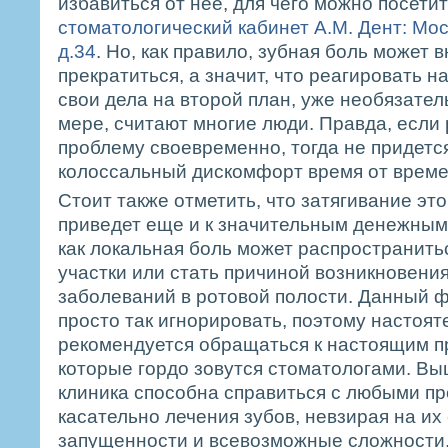
избавиться от нее, для чего можно посети
стоматологический кабинет А.М. Дент: Мос
д.34
. Но, как правило, зубная боль может 
прекратиться, а значит, что реагировать на
свои дела на второй план, уже необязатель
мере, считают многие люди. Правда, если
проблему своевременно, тогда не придетс
колоссальный дискомфорт время от време
Стоит также отметить, что затягивание эт
приведет еще и к значительным денежным
как локальная боль может распространить
участки или стать причиной возникновени
заболеваний в ротовой полости. Данный ф
просто так игнорировать, поэтому настоят
рекомендуется обращаться к настоящим 
которые гордо зовутся стоматологами. В
клиника способна справиться с любыми п
касательно лечения зубов, невзирая на их
запущенности и всевозможные сложности