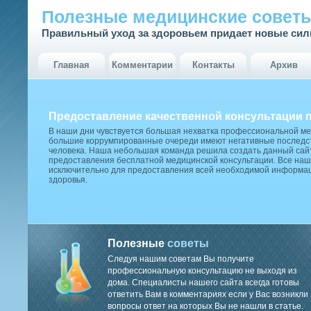
Полезные медицинские совет
Правильный уход за здоровьем придает новые си
Главная
Комментарии
Контакты
Архив
Предоставление качественной консультации 
В наши дни чувствуется большая нехватка профессиональной м
большие коррумпированные очереди имеют негативные последст
человека. Наша небольшая команда решила создать данный сай
предоставления бесплатной медицинской консультации. Все наш
исключительно для предоставления всей необходимой информа
здоровья.
Полезные
советы
Следуя нашим советам Вы получите
профессиональную консультацию не выходя из
дома. Специалисты нашего сайта всегда готовы
ответить Вам в комментариях если у Вас возникли
вопросы ответ на которых Вы не нашли в статье.