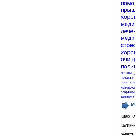
помо
пры
хоро
меди
лече
меди
стре
хоро
очищ
поли
лечение
1
предстат
простати
новорож
азартной
аденома 
М
Класс К
Калинин
решить 