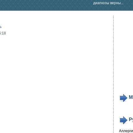
диагнозы верны...
ь
5:18
М
Р
Аллерг