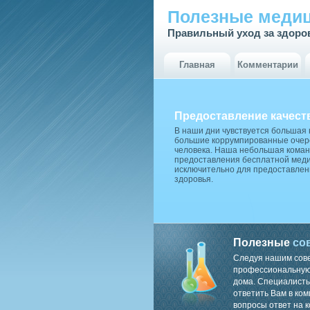
Полезные медиц
Правильный уход за здоро
Главная
Комментарии
Предоставление качест
В наши дни чувствуется большая
большие коррумпированные очере
человека. Наша небольшая коман
предоставления бесплатной меди
исключительно для предоставлен
здоровья.
Полезные
со
Следуя нашим сов
профессиональную 
дома. Специалисты
ответить Вам в ком
вопросы ответ на к