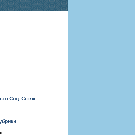
ы в Соц. Сетях
убрики
ия