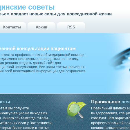
инские советы
вьем придает новые силы для повседневной жизни
Контакты
Архив
RSS
венной консультации пациентам
 нехватка профессиональной медицинской помощи,
ди имеют негативные последствия на психику
да решила создать данный сайт для
цинской консультации. Все наши статьи написаны
ия всей необходимой информации для сохранения
веты
Правильное
леч
етам Вы получите
Правильный диагноз е
консультацию не выходя из
выздоровления, специ
 нашего сайта всегда готовы
советуют Вам обратитс
ментариях если у Вас возникли
профессиональной пом
оторых Вы не нашли в статье.
начинать самолечение