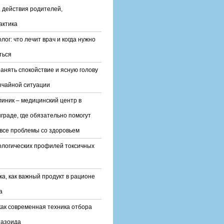
 действия родителей,
актика
лог: что лечит врач и когда нужно
ться
ранять спокойствие и ясную голову
ычайной ситуации
линик – медицинский центр в
граде, где обязательно помогут
все проблемы со здоровьем
ологических профилей токсичных
ка, как важный продукт в рационе
а
ак современная техника отбора
тазоида