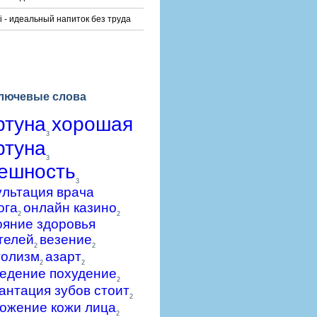
i - идеальный напиток без труда
лючевые слова
ртуна
хорошая
3
ртуна
3
ешность
3
ультация врача
ога
онлайн казино
2
2
ояние здоровья
телей
везение
2
2
голизм
азарт
2
2
едение похудение
2
антация зубов стоит
2
ожение кожи лица
2