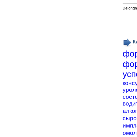
Delongh
К
фо
фо
усп
конс
урол
сост
води
алко
сыро
импл
омол