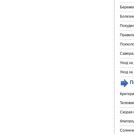
Береме
Болезни
Похуде
Правил
Психоло
Самора
Уход за
Уход за
П
Критери
Тележки
Скорая 
благоро
Солнечн