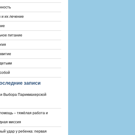
нность
 и их лечение
ние
ьное питание
гия
звитие
 детьми
 собой
оследние записи
и Выбора Парикмахерской
помощь – тяжёлая работа и
дная миссия
ый удар у ребенка: первая