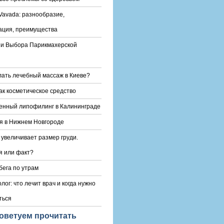
Vavada: разнообразие,
ация, преимущества
и Выбора Парикмахерской
лать лечебный массаж в Киеве?
ак косметическое средство
енный липофилинг в Калининграде
я в Нижнем Новгороде
 увеличивает размер груди.
 или факт?
бега по утрам
лог: что лечит врач и когда нужно
ться
оветуем прочитать