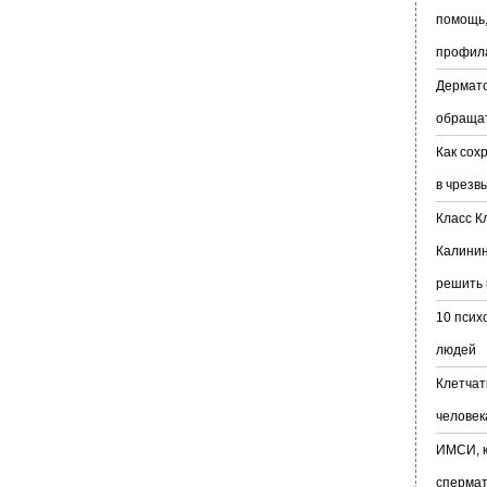
помощь,
профил
Дермато
обраща
Как сох
в чрезв
Класс К
Калинин
решить 
10 псих
людей
Клетчат
человек
ИМСИ, к
сперма