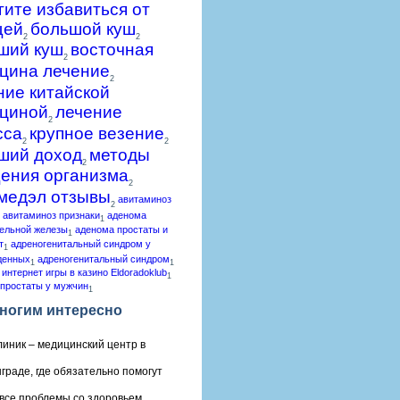
гите избавиться от
щей
большой куш
2
2
ший куш
восточная
2
цина лечение
2
ние китайской
циной
лечение
2
сса
крупное везение
2
2
ший доход
методы
2
ения организма
2
медэл отзывы
авитаминоз
2
авитаминоз признаки
аденома
1
ельной железы
аденома простаты и
1
т
адреногенитальный синдром у
1
денных
адреногенитальный синдром
1
1
 интернет игры в казино Eldoradoklub
1
простаты у мужчин
1
ногим интересно
линик – медицинский центр в
граде, где обязательно помогут
все проблемы со здоровьем