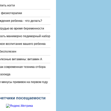
епить ногти
т физиотерапии
ждения ребенка - что делать?
 грудью во время беременности
рать маникюрно педикюрный набор
кое воспитание вашего ребенка
бесполезен
олезные витамины: витамин А
ак современная техника отбора
тазоида
 минусы прививок на первом году
четчики посещаемости