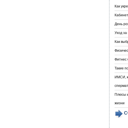
Как укр
Кабине
День ро
Уход за
Как выб
Физичес
Фитнес 
Такие п
ИМСИ, к
сперма
Плюсы и
жизни
С