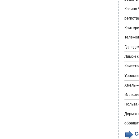
Казино 
регистр
Критери
Тележки
Где сде
Лимон к
Качеств
Урологи
Хмель –
Иллюзия
Польза 
Дермато
обраща
С