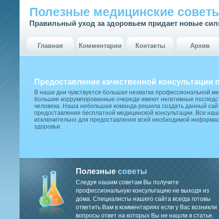
Полезные медицинские совет
Правильный уход за здоровьем придает новые си
Главная
Комментарии
Контакты
Архив
Предоставление качественной консультации 
В наши дни чувствуется большая нехватка профессиональной м
большие коррумпированные очереди имеют негативные последст
человека. Наша небольшая команда решила создать данный сай
предоставления бесплатной медицинской консультации. Все наш
исключительно для предоставления всей необходимой информа
здоровья.
Полезные
советы
Следуя нашим советам Вы получите
профессиональную консультацию не выходя из
дома. Специалисты нашего сайта всегда готовы
ответить Вам в комментариях если у Вас возникли
вопросы ответ на которых Вы не нашли в статье.