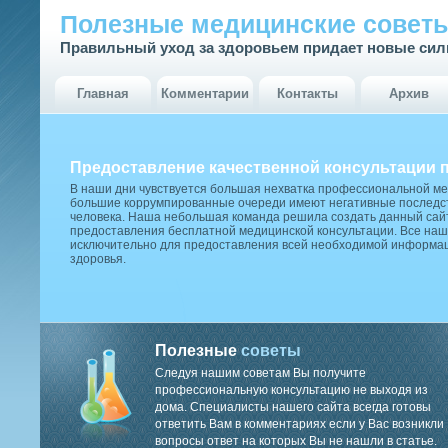
Полезные медицинские совет
Правильный уход за здоровьем придает новые си
Главная
Комментарии
Контакты
Архив
Предоставление качественной консультации 
В наши дни чувствуется большая нехватка профессиональной м
большие коррумпированные очереди имеют негативные последст
человека. Наша небольшая команда решила создать данный сай
предоставления бесплатной медицинской консультации. Все наш
исключительно для предоставления всей необходимой информа
здоровья.
Полезные
советы
Следуя нашим советам Вы получите
профессиональную консультацию не выходя из
дома. Специалисты нашего сайта всегда готовы
ответить Вам в комментариях если у Вас возникли
вопросы ответ на которых Вы не нашли в статье.