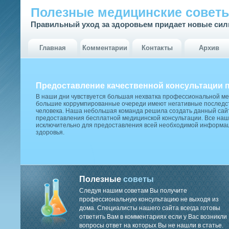
Полезные медицинские совет
Правильный уход за здоровьем придает новые си
Главная
Комментарии
Контакты
Архив
Предоставление качественной консультации 
В наши дни чувствуется большая нехватка профессиональной м
большие коррумпированные очереди имеют негативные последст
человека. Наша небольшая команда решила создать данный сай
предоставления бесплатной медицинской консультации. Все наш
исключительно для предоставления всей необходимой информа
здоровья.
Полезные
советы
Следуя нашим советам Вы получите
профессиональную консультацию не выходя из
дома. Специалисты нашего сайта всегда готовы
ответить Вам в комментариях если у Вас возникли
вопросы ответ на которых Вы не нашли в статье.