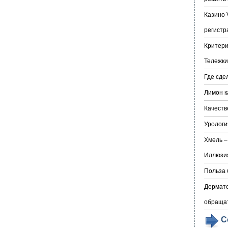
Казино 
регистр
Критери
Тележки
Где сде
Лимон к
Качеств
Урологи
Хмель –
Иллюзия
Польза 
Дермато
обраща
С