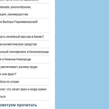
Vavada: разнообразие,
ация, преимущества
и Выбора Парикмахерской
лать лечебный массаж в Киеве?
ак косметическое средство
енный липофилинг в Калининграде
я в Нижнем Новгороде
 увеличивает размер груди.
 или факт?
бега по утрам
лог: что лечит врач и когда нужно
ться
оветуем прочитать