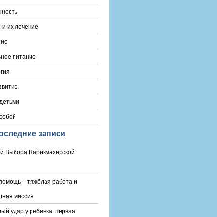
нность
 и их лечение
ние
ьное питание
гия
звитие
 детьми
 собой
оследние записи
и Выбора Парикмахерской
помощь – тяжёлая работа и
дная миссия
ый удар у ребенка: первая