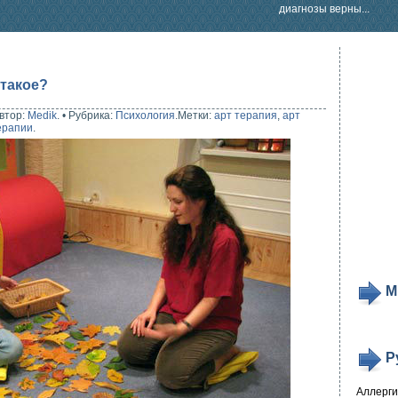
диагнозы верны...
 такое?
втор:
Medik
.
•
Рубрика:
Психология
.
Метки:
арт терапия
,
арт
ерапии
.
М
Р
Аллерг