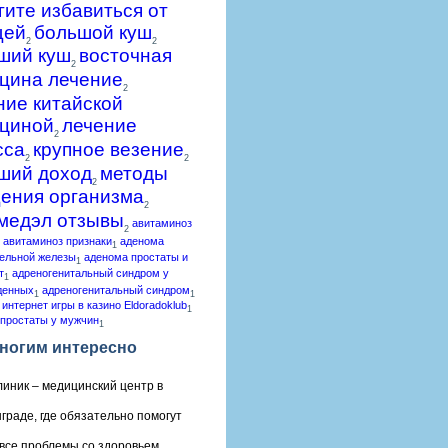
гите избавиться от
щей
большой куш
2
2
ший куш
восточная
2
цина лечение
2
ние китайской
циной
лечение
2
сса
крупное везение
2
2
ший доход
методы
2
ения организма
2
медэл отзывы
авитаминоз
2
авитаминоз признаки
аденома
1
ельной железы
аденома простаты и
1
т
адреногенитальный синдром у
1
денных
адреногенитальный синдром
1
1
 интернет игры в казино Eldoradoklub
1
простаты у мужчин
1
ногим интересно
линик – медицинский центр в
граде, где обязательно помогут
все проблемы со здоровьем