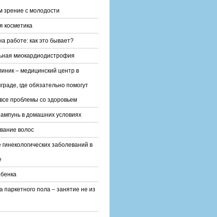
 зрение с молодости
 косметика
на работе: как это бывает?
ьная миокардиодистрофия
линик – медицинский центр в
граде, где обязательно помогут
все проблемы со здоровьем
ампунь в домашних условиях
вание волос
 гинекологических заболеваний в
е
ебенка
а паркетного пола – занятие не из