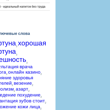
i - идеальный напиток без труда
лючевые слова
ртуна
хорошая
3
ртуна
3
ешность
3
ультация врача
ога
онлайн казино
2
2
ояние здоровья
телей
везение
2
2
голизм
азарт
2
2
едение похудение
2
антация зубов стоит
2
ожение кожи лица
2