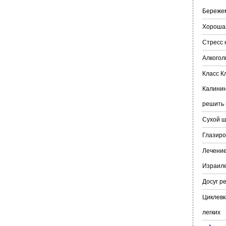
Бережем
Хорошая
Стресс 
Алкогол
Класс К
Калинин
решить 
Сухой ш
Глазиро
Лечение
Израил
Досуг р
Циклевк
легких