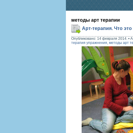
методы арт терапии
Арт-терапия. Что это
Опубликовано: 14 февраля 2014.
•
А
терапия упражнения
,
методы арт т