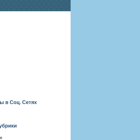
ы в Соц. Сетях
убрики
ия