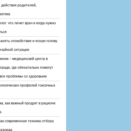
 действия родителей,
актика
лог: что лечит врач и когда нужно
ться
ранять спокойствие и ясную голову
ычайной ситуации
линик – медицинский центр в
граде, где обязательно помогут
все проблемы со здоровьем
ологических профилей токсичных
ка, как важный продукт в рационе
а
ак современная техника отбора
тазоида