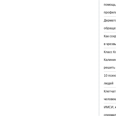
помощь,
профил
Дермато
обраща
Как сох
в чрезв
Класс К
Калинин
решить 
10 псих
людей
Клетчат
человек
ИМСИ, к
сперма