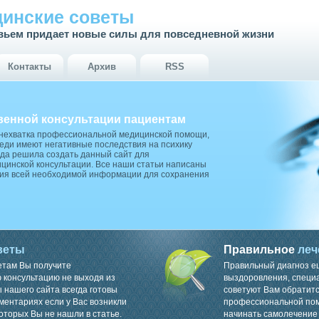
инские советы
вьем придает новые силы для повседневной жизни
Контакты
Архив
RSS
венной консультации пациентам
 нехватка профессиональной медицинской помощи,
ди имеют негативные последствия на психику
да решила создать данный сайт для
цинской консультации. Все наши статьи написаны
ия всей необходимой информации для сохранения
веты
Правильное
леч
етам Вы получите
Правильный диагноз е
консультацию не выходя из
выздоровления, специ
 нашего сайта всегда готовы
советуют Вам обратитс
ментариях если у Вас возникли
профессиональной пом
оторых Вы не нашли в статье.
начинать самолечение