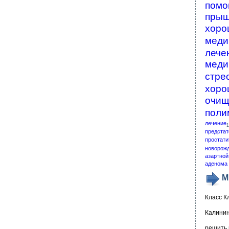
помо
пры
хоро
меди
лече
меди
стре
хоро
очищ
поли
лечение
1
предстат
простати
новорож
азартной
аденома 
М
Класс К
Калинин
решить 