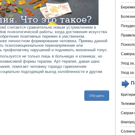
Береме
Болезни
Похуде
ом) считается сравнительно новым устремлением в
обов психологической работы, когда достижения искусства
Правил
обретения позитивных перемен в умственном,
акже личностном формировании человека. Приемы данной
Психоло
ть психоэмоциональное перенапряжение или
ь профилактику нарушений и поднимать жизненный тонус.
Самора
пользуется не только лишь в больницах и клиниках, но
независимой формы терапии. Арт-терапия, давая шанс
Уход за
ания, помогает человеку гораздо гармоничнее
т социально подходящий выход озлобленности и другим
Уход за
П
Критери
Обсудить
Тележки
Скорая 
благоро
Солнечн