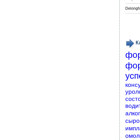
Delongh
К
фо
фо
усп
конс
урол
сост
води
алко
сыро
импл
омол