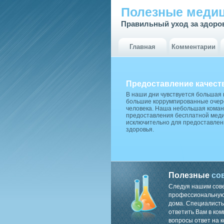
Полезные медиц
Правильный уход за здоро
Главная
Комментарии
Предоставление качест
В наши дни чувствуется большая
большие коррумпированные очере
человека. Наша небольшая коман
предоставления бесплатной меди
исключительно для предоставлен
здоровья.
Полезные
со
Следуя нашим сов
профессиональную 
дома. Специалисты
ответить Вам в ком
вопросы ответ на к