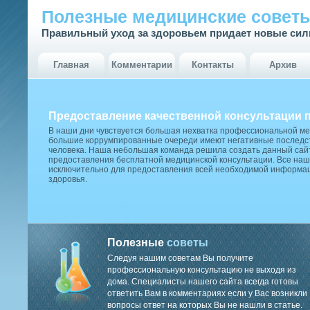
Полезные медицинские совет
Правильный уход за здоровьем придает новые си
Главная
Комментарии
Контакты
Архив
Предоставление качественной консультации 
В наши дни чувствуется большая нехватка профессиональной м
большие коррумпированные очереди имеют негативные последст
человека. Наша небольшая команда решила создать данный сай
предоставления бесплатной медицинской консультации. Все наш
исключительно для предоставления всей необходимой информа
здоровья.
Полезные
советы
Следуя нашим советам Вы получите
профессиональную консультацию не выходя из
дома. Специалисты нашего сайта всегда готовы
ответить Вам в комментариях если у Вас возникли
вопросы ответ на которых Вы не нашли в статье.