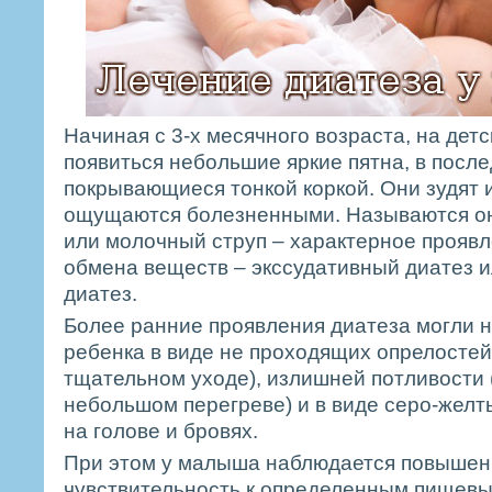
Начиная с 3-х месячного возраста, на детс
появиться небольшие яркие пятна, в пос
покрывающиеся тонкой коркой. Они зудят 
ощущаются болезненными. Называются он
или молочный струп – характерное прояв
обмена веществ – экссудативный диатез и
диатез.
Более ранние проявления диатеза могли 
ребенка в виде не проходящих опрелостей
тщательном уходе), излишней потливости 
небольшом перегреве) и в виде серо-желт
на голове и бровях.
При этом у малыша наблюдается повышен
чувствительность к определенным пищевы