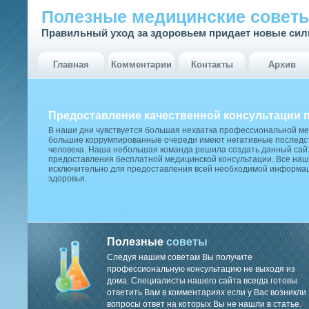
Полезные медицинские совет
Правильный уход за здоровьем придает новые си
Главная
Комментарии
Контакты
Архив
Предоставление качественной консультации 
В наши дни чувствуется большая нехватка профессиональной м
большие коррумпированные очереди имеют негативные последст
человека. Наша небольшая команда решила создать данный сай
предоставления бесплатной медицинской консультации. Все наш
исключительно для предоставления всей необходимой информа
здоровья.
Полезные
советы
Следуя нашим советам Вы получите
профессиональную консультацию не выходя из
дома. Специалисты нашего сайта всегда готовы
ответить Вам в комментариях если у Вас возникли
вопросы ответ на которых Вы не нашли в статье.