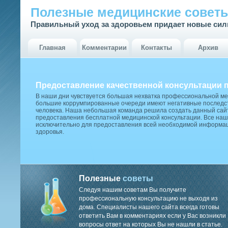
Полезные медицинские совет
Правильный уход за здоровьем придает новые си
Главная
Комментарии
Контакты
Архив
Предоставление качественной консультации 
В наши дни чувствуется большая нехватка профессиональной м
большие коррумпированные очереди имеют негативные последст
человека. Наша небольшая команда решила создать данный сай
предоставления бесплатной медицинской консультации. Все наш
исключительно для предоставления всей необходимой информа
здоровья.
Полезные
советы
Следуя нашим советам Вы получите
профессиональную консультацию не выходя из
дома. Специалисты нашего сайта всегда готовы
ответить Вам в комментариях если у Вас возникли
вопросы ответ на которых Вы не нашли в статье.