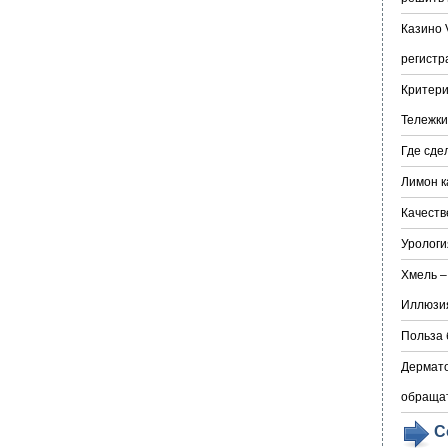
Казино 
регистр
Критери
Тележки
Где сде
Лимон к
Качеств
Урологи
Хмель –
Иллюзия
Польза 
Дермато
обраща
С