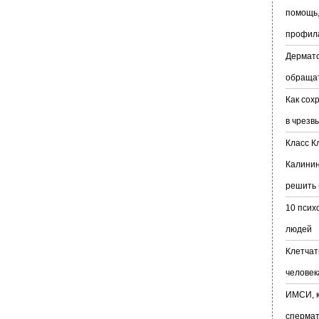
помощь,
профил
Дермато
обраща
Как сох
в чрезв
Класс К
Калинин
решить 
10 псих
людей
Клетчат
человек
ИМСИ, к
сперма