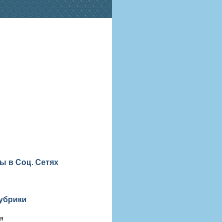
ы в Соц. Сетях
убрики
ия