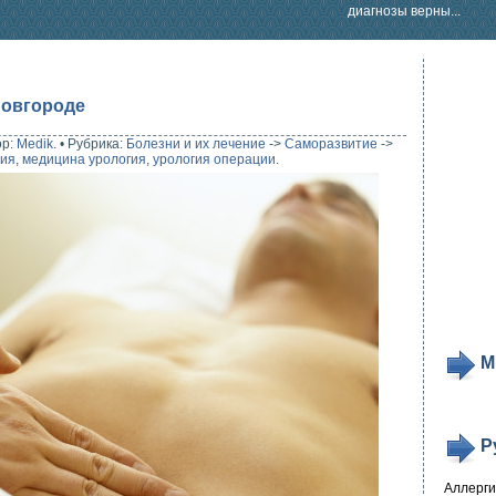
диагнозы верны...
Новгороде
ор:
Medik
.
•
Рубрика:
Болезни и их лечение
->
Саморазвитие
->
гия
,
медицина урология
,
урология операции
.
М
Р
Аллерг