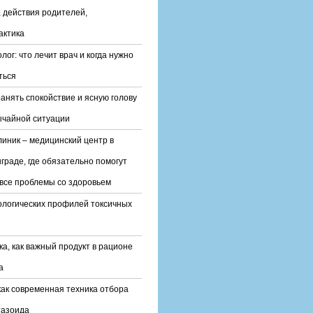
 действия родителей,
актика
лог: что лечит врач и когда нужно
ться
ранять спокойствие и ясную голову
ычайной ситуации
линик – медицинский центр в
граде, где обязательно помогут
все проблемы со здоровьем
ологических профилей токсичных
ка, как важный продукт в рационе
а
ак современная техника отбора
тазоида