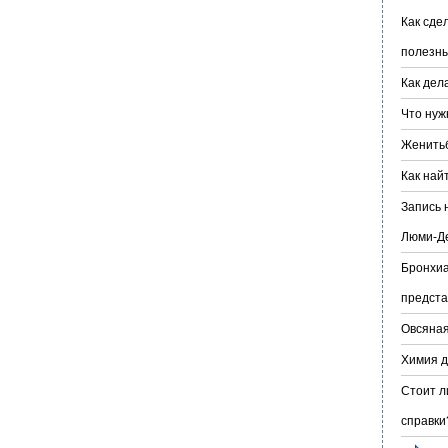
Как сде
полезн
Как дел
Что нуж
Женитьб
Как най
Запись 
Люми-Д
Бронхиа
предста
Овсяная
Химия д
Стоит л
справки