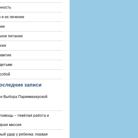
нность
 и их лечение
ние
ьное питание
гия
звитие
 детьми
 собой
оследние записи
и Выбора Парикмахерской
помощь – тяжёлая работа и
дная миссия
ый удар у ребенка: первая