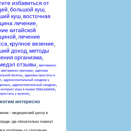
гите избавиться от
щей
большой куш
2
2
ший куш
восточная
2
цина лечение
2
ние китайской
циной
лечение
2
сса
крупное везение
2
2
ший доход
методы
2
ения организма
2
медэл отзывы
авитаминоз
2
авитаминоз признаки
аденома
1
ельной железы
аденома простаты и
1
т
адреногенитальный синдром у
1
денных
адреногенитальный синдром
1
1
 интернет игры в казино Eldoradoklub
1
простаты у мужчин
1
ногим интересно
линик – медицинский центр в
граде, где обязательно помогут
все проблемы со здоровьем