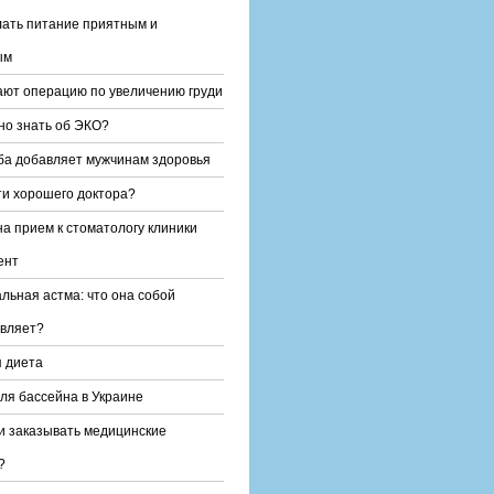
лать питание приятным и
ым
ают операцию по увеличению груди
но знать об ЭКО?
а добавляет мужчинам здоровья
ти хорошего доктора?
на прием к стоматологу клиники
ент
льная астма: что она собой
вляет?
 диета
ля бассейна в Украине
и заказывать медицинские
?