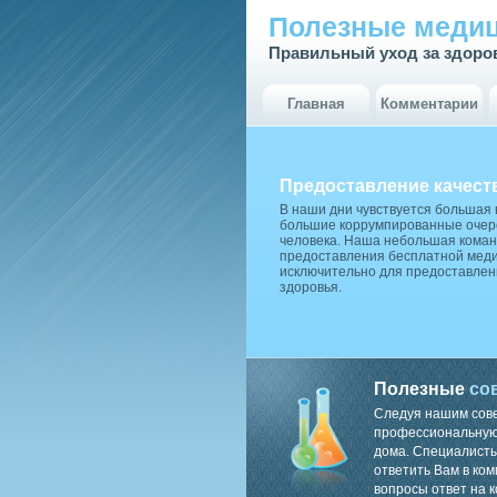
Полезные медиц
Правильный уход за здоро
Главная
Комментарии
Предоставление качест
В наши дни чувствуется большая
большие коррумпированные очере
человека. Наша небольшая коман
предоставления бесплатной меди
исключительно для предоставлен
здоровья.
Полезные
со
Следуя нашим сов
профессиональную 
дома. Специалисты
ответить Вам в ком
вопросы ответ на к