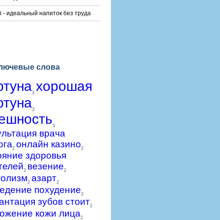
i - идеальный напиток без труда
лючевые слова
ртуна
хорошая
3
ртуна
3
ешность
3
ультация врача
ога
онлайн казино
2
2
ояние здоровья
телей
везение
2
2
голизм
азарт
2
2
едение похудение
2
антация зубов стоит
2
ожение кожи лица
2