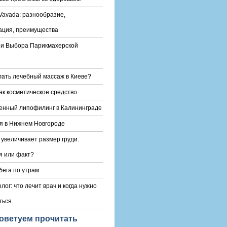
Vavada: разнообразие,
ация, преимущества
и Выбора Парикмахерской
лать лечебный массаж в Киеве?
ак косметическое средство
енный липофилинг в Калининграде
я в Нижнем Новгороде
 увеличивает размер груди.
 или факт?
бега по утрам
лог: что лечит врач и когда нужно
ться
оветуем прочитать