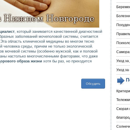
Береме
Болезни
Похуде
циалист
, который занимается качественной диагностикой
Правил
разных заболеваний мочеполовой системы, считается
 Эта область клинической медицины во многом тесно
Психоло
 человека среды, причем не только экологической.
ов мочевой системы (особенно мужской, как и половой
Самора
ваны настолько многочисленными факторами, что даже
дорового образа жизни
хотя бы раз, но приходится
Уход за
Уход за
П
Обсудить
Критери
Тележки
Скорая 
благоро
Солнечн