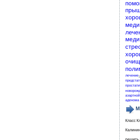
помо
пры
хоро
меди
лече
меди
стре
хоро
очищ
поли
лечение
1
предстат
простати
новорож
азартной
аденома 
М
Класс К
Калинин
решить 