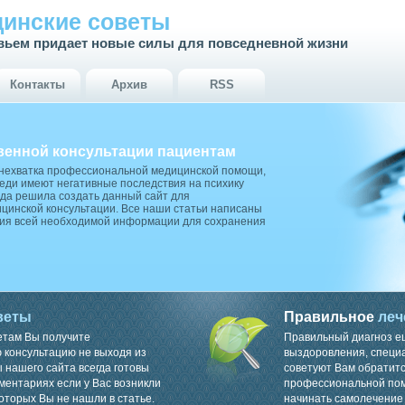
инские советы
вьем придает новые силы для повседневной жизни
Контакты
Архив
RSS
венной консультации пациентам
 нехватка профессиональной медицинской помощи,
ди имеют негативные последствия на психику
да решила создать данный сайт для
цинской консультации. Все наши статьи написаны
ия всей необходимой информации для сохранения
веты
Правильное
леч
етам Вы получите
Правильный диагноз е
консультацию не выходя из
выздоровления, специ
 нашего сайта всегда готовы
советуют Вам обратитс
ментариях если у Вас возникли
профессиональной пом
оторых Вы не нашли в статье.
начинать самолечение