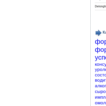
Delongh
К
фо
фо
усп
конс
урол
сост
води
алко
сыро
импл
омол