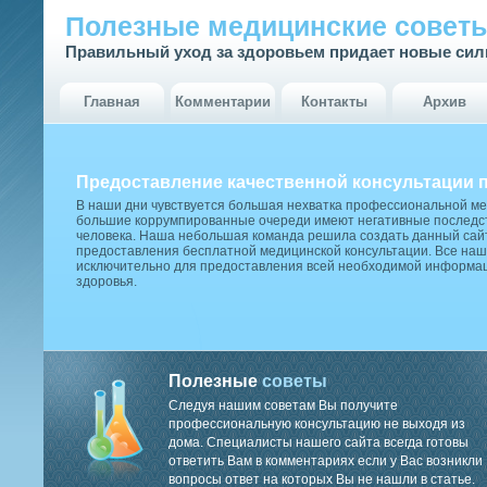
Полезные медицинские совет
Правильный уход за здоровьем придает новые си
Главная
Комментарии
Контакты
Архив
Предоставление качественной консультации 
В наши дни чувствуется большая нехватка профессиональной м
большие коррумпированные очереди имеют негативные последст
человека. Наша небольшая команда решила создать данный сай
предоставления бесплатной медицинской консультации. Все наш
исключительно для предоставления всей необходимой информа
здоровья.
Полезные
советы
Следуя нашим советам Вы получите
профессиональную консультацию не выходя из
дома. Специалисты нашего сайта всегда готовы
ответить Вам в комментариях если у Вас возникли
вопросы ответ на которых Вы не нашли в статье.