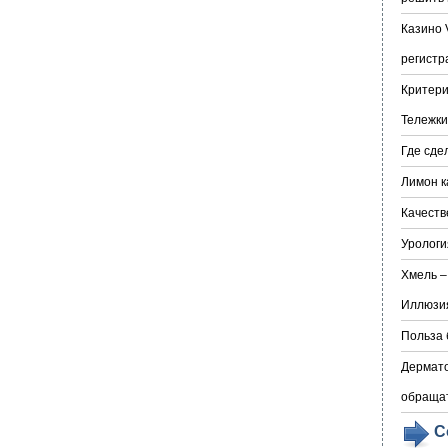
Казино 
регистр
Критери
Тележки
Где сде
Лимон к
Качеств
Урологи
Хмель –
Иллюзия
Польза 
Дермато
обраща
С