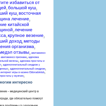
гите избавиться от
щей
большой куш
2
2
ший куш
восточная
2
цина лечение
2
ние китайской
циной
лечение
2
сса
крупное везение
2
2
ший доход
методы
2
ения организма
2
медэл отзывы
авитаминоз
2
авитаминоз признаки
аденома
1
ельной железы
аденома простаты и
1
т
адреногенитальный синдром у
1
денных
адреногенитальный синдром
1
1
 интернет игры в казино Eldoradoklub
1
простаты у мужчин
1
ногим интересно
линик – медицинский центр в
граде, где обязательно помогут
все проблемы со здоровьем