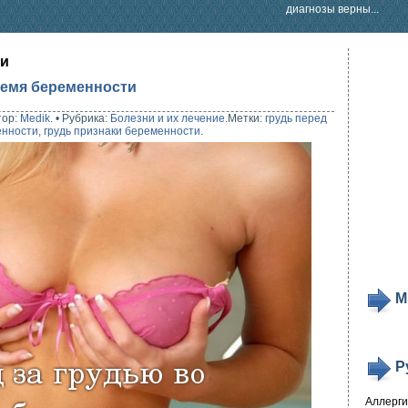
диагнозы верны...
ти
ремя беременности
тор:
Medik
.
•
Рубрика:
Болезни и их лечение
.
Метки:
грудь перед
енности
,
грудь признаки беременности
.
М
Р
Аллерг