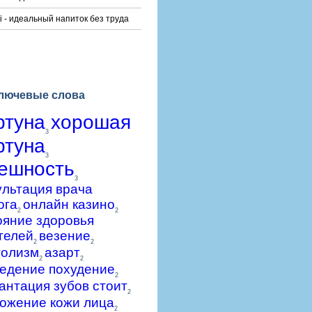
i - идеальный напиток без труда
лючевые слова
ртуна
хорошая
3
ртуна
3
ешность
3
ультация врача
ога
онлайн казино
2
2
ояние здоровья
телей
везение
2
2
голизм
азарт
2
2
едение похудение
2
антация зубов стоит
2
ожение кожи лица
2