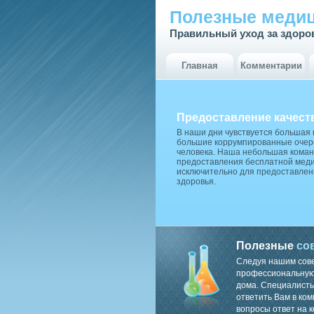
Полезные медиц
Правильный уход за здоро
Главная
Комментарии
Предоставление качест
В наши дни чувствуется большая
большие коррумпированные очере
человека. Наша небольшая коман
предоставления бесплатной меди
исключительно для предоставлен
здоровья.
Полезные
со
Следуя нашим сов
профессиональную 
дома. Специалисты
ответить Вам в ком
вопросы ответ на к