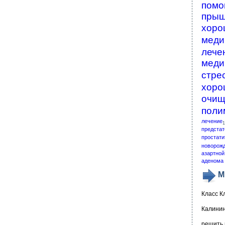
помо
пры
хоро
меди
лече
меди
стре
хоро
очищ
поли
лечение
1
предстат
простати
новорож
азартной
аденома 
М
Класс К
Калинин
решить 