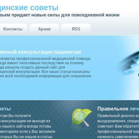
инские советы
вьем придает новые силы для повседневной жизни
Контакты
Архив
RSS
венной консультации пациентам
 нехватка профессиональной медицинской помощи,
ди имеют негативные последствия на психику
да решила создать данный сайт для
цинской консультации. Все наши статьи написаны
ия всей необходимой информации для сохранения
веты
Правильное
леч
етам Вы получите
Правильный диагноз е
консультацию не выходя из
выздоровления, специ
 нашего сайта всегда готовы
советуют Вам обратитс
ментариях если у Вас возникли
профессиональной пом
оторых Вы не нашли в статье.
начинать самолечение